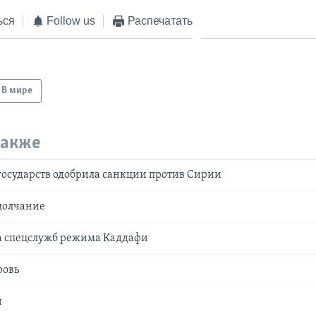
ься
Follow us
Распечатать
В мире
также
государств одобрила санкции против Сирии
молчание
ва спецслужб режима Каддафи
ровь
и