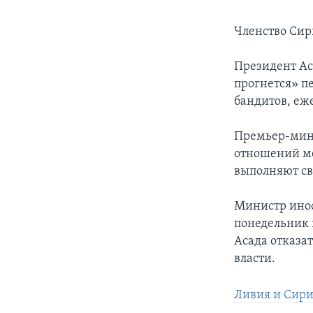
Членство Сир
Президент Ас
прогнется» п
бандитов, еж
Премьер-мин
отношений ме
выполняют св
Министр инос
понедельник 
Асада отказат
власти.
Ливия и Сири