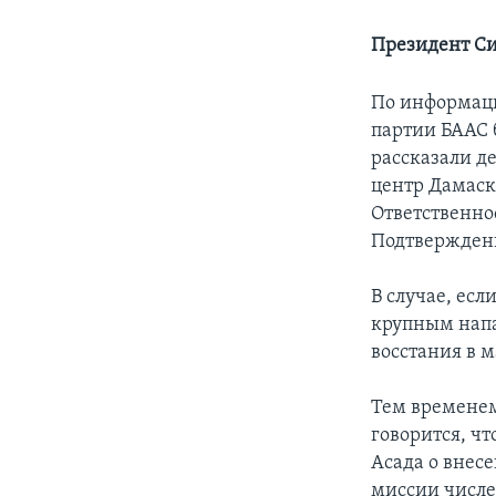
Президент Си
По информаци
партии БААС 
рассказали д
центр Дамаск
Ответственнос
Подтверждени
В случае, есл
крупным напа
восстания в ма
Тем временем
говорится, ч
Асада о внес
миссии числе