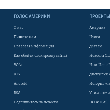
ГОЛОС АМЕРИКИ
ПРОЕКТ
О нас
Америка
Пишите нам
Итоги
Правовая информация
Детали
Как обойти блокировку сайта?
Новости СШ
VOA+
Нью-Йорк 
iOS
Дискуссия 
Android
История «Г
RSS
Учим англ
Learning English
Подпишитесь на новости
ПОЗИЦИЯ 