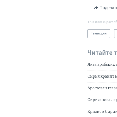
Поделит
This item is part of
Темы дня
Читайте 
Лига арабских 
Сирия хранит 
Арестован гла
Сирия: новая к
Кризис в Сири