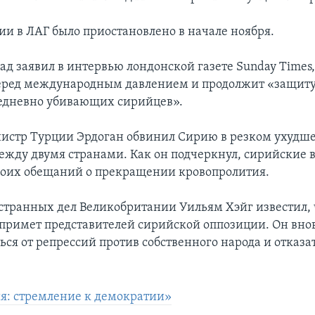
ии в ЛАГ было приостановлено в начале ноября.
ад заявил в интервью лондонской газете Sunday Times,
еред международным давлением и продолжит «защиту
едневно убивающих сирийцев».
истр Турции Эрдоган обвинил Сирию в резком ухудш
жду двумя странами. Как он подчеркнул, сирийские в
оих обещаний о прекращении кровопролития.
транных дел Великобритании Уильям Хэйг известил, 
примет представителей сирийской оппозиции. Он вно
ься от репрессий против собственного народа и отказат
я: стремление к демократии»