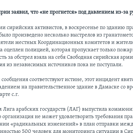
рии заявил, что «не прогнется» под давлением из-за 
и сирийских активистов, в воскресенье по зданию п
было произведено несколько выстрелов из гранатомето
еятели местных Координационных комитетов и жители
а оцеплен полицией, которая пропускает только пож
ть за обстрел взяла на себя Свободная сирийская арми
я из независимых источников пока не поступали.
и сообщения соответствуют истине, этот инцидент яви
дением на правительственное здание в Дамаске со в
рте с.г.
 Лига арабских государств (ЛАГ) выпустила коммюник
то организация не может удовлетворить требования пр
ении «радикальных изменений» в план отправки меж
нностью 500 человек для мониторинга ситуации в Си