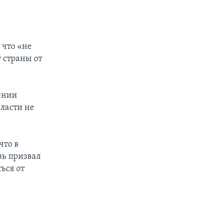
 что «не
 страны от
ении
ласти не
что в
вь призвал
ься от