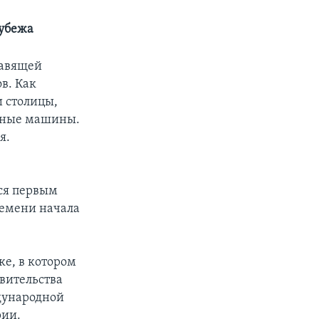
рубежа
равящей
в. Как
 столицы,
арные машины.
я.
тся первым
ремени начала
е, в котором
авительства
дународной
рии.