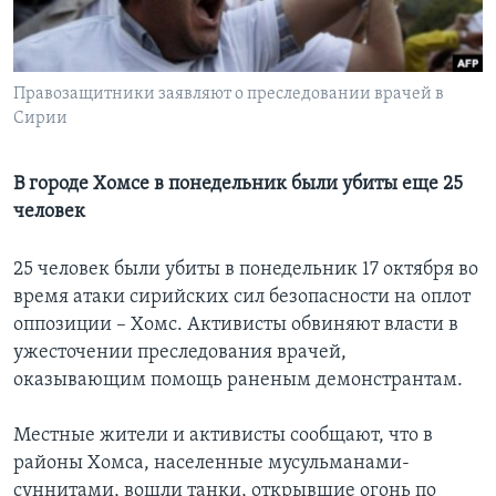
Learning English
Правозащитники заявляют о преследовании врачей в
СОЦИАЛЬНЫЕ СЕТИ
Сирии
В городе Хомсе в понедельник были убиты еще 25
Языки
человек
25 человек были убиты в понедельник 17 октября во
время атаки сирийских сил безопасности на оплот
оппозиции – Хомс. Активисты обвиняют власти в
ужесточении преследования врачей,
оказывающим помощь раненым демонстрантам.
Местные жители и активисты сообщают, что в
районы Хомса, населенные мусульманами-
суннитами, вошли танки, открывшие огонь по