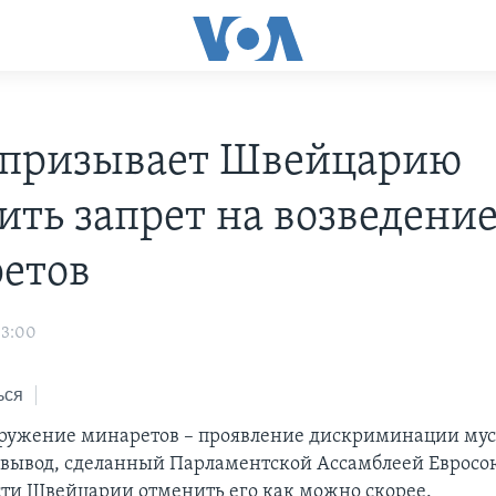
призывает Швейцарию
ить запрет на возведени
етов
03:00
ься
оружение минаретов – проявление дискриминации му
 вывод, сделанный Парламентской Ассамблеей Евросо
сти Швейцарии отменить его как можно скорее.