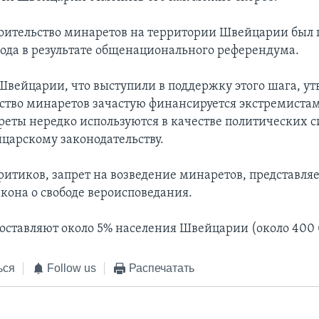
роительство минаретов на территории Швейцарии был 
года в результате общенационального референдума.
Швейцарии, что выступили в поддержку этого шага, у
ьство минаретов зачастую финансируется экстремистам
реты нередко используются в качестве политических с
царскому законодательству.
итиков, запрет на возведение минаретов, представляе
кона о свободе вероисповедания.
оставляют около 5% населения Швейцарии (около 400 
ься
Follow us
Распечатать