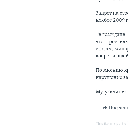
Запрет на ст
ноябре 2009 
Те граждане 
что строител
словам, мина
вопреки швей
По мнению кр
нарушение за
Мусульмане с
Поделит
This item is part of