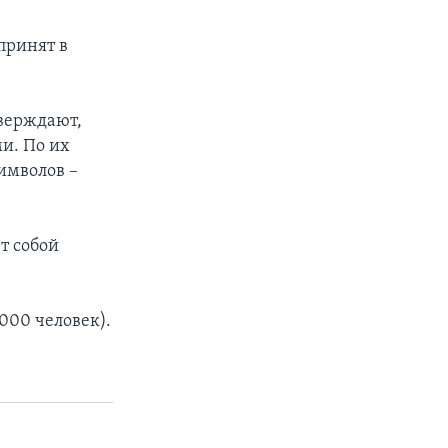
принят в
тверждают,
и. По их
имволов –
т собой
000 человек).