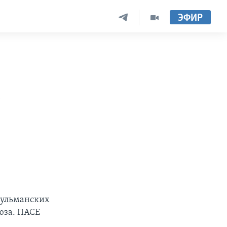
ЭФИР
е
сульманских
юза. ПАСЕ