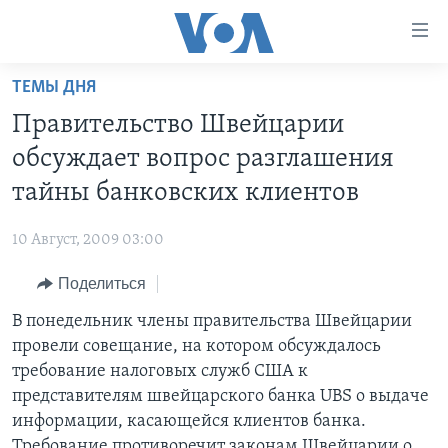
Линки
доступности
Перейти
ТЕМЫ ДНЯ
на
ГЛАВНОЕ
Правительство Швейцарии
основной
ПРОГРАММЫ
контент
обсуждает вопрос разглашения
ПРОЕКТЫ
Перейти
АМЕРИКА
тайны банковских клиентов
к
ЭКСПЕРТИЗА
НОВОСТИ ЗА МИНУТУ
УЧИМ АНГЛИЙСКИЙ
основной
10 Август, 2009 03:00
ИНТЕРВЬЮ
ИТОГИ
НАША АМЕРИКАНСКАЯ ИСТОРИЯ
навигации
Перейти
Поделиться
ФАКТЫ ПРОТИВ ФЕЙКОВ
ПОЧЕМУ ЭТО ВАЖНО?
А КАК В АМЕРИКЕ?
в
В понедельник члены правительства Швейцарии
ЗА СВОБОДУ ПРЕССЫ
ДИСКУССИЯ VOA
АРТЕФАКТЫ
поиск
провели совещание, на котором обсуждалось
УЧИМ АНГЛИЙСКИЙ
ДЕТАЛИ
АМЕРИКАНСКИЕ ГОРОДКИ
требование налоговых служб США к
ВИДЕО
представителям швейцарского банка UBS о выдаче
НЬЮ-ЙОРК NEW YORK
ТЕСТЫ
информации, касающейся клиентов банка.
ПОДПИСКА НА НОВОСТИ
АМЕРИКА. БОЛЬШОЕ ПУТЕШЕСТВИЕ
Требование противоречит законам Швейцарии о