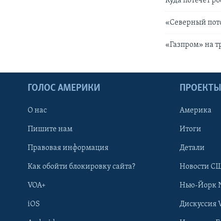
Куда потечет р
«Северный пот
«Газпром» на т
ГОЛОС АМЕРИКИ
ПРОЕКТ
О нас
Америка
Пишите нам
Итоги
Правовая информация
Детали
Как обойти блокировку сайта?
Новости СШ
VOA+
Нью-Йорк 
iOS
Дискуссия 