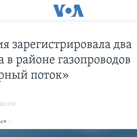
я зарегистрировала два
а в районе газопроводов
рный поток»
s
22 11:59
ься