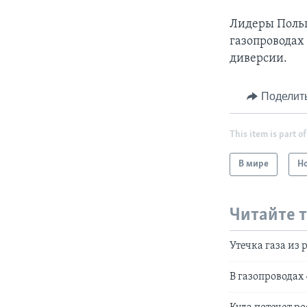
Лидеры Польш
газопроводах
диверсии.
Поделит
This item is part of
В мире
Н
Читайте 
Утечка газа из
В газопроводах