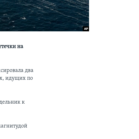
утечки на
ксировала два
х, идущих по
едельник к
магнитудой