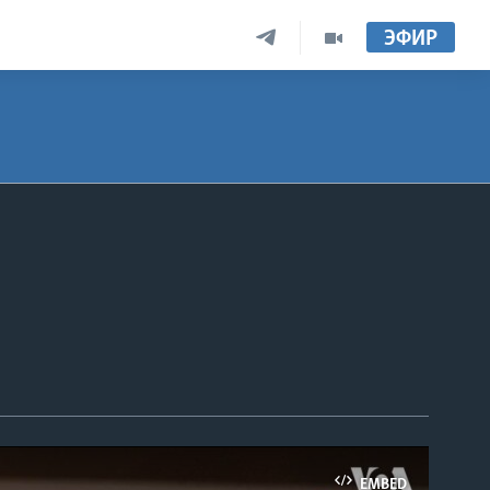
ЭФИР
EMBED