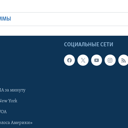
Ы
АММЫ
Ы
СОЦИАЛЬНЫЕ СЕТИ
А за минуту
New York
VOA
олоса Америки»