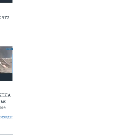
 что
 БПЛА
ье:
ные
пизоды