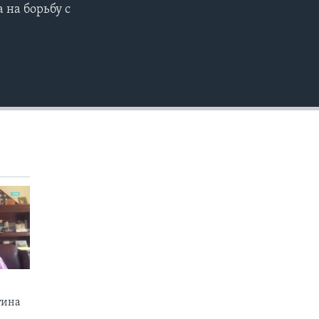
 на борьбу с
EMBED
тина