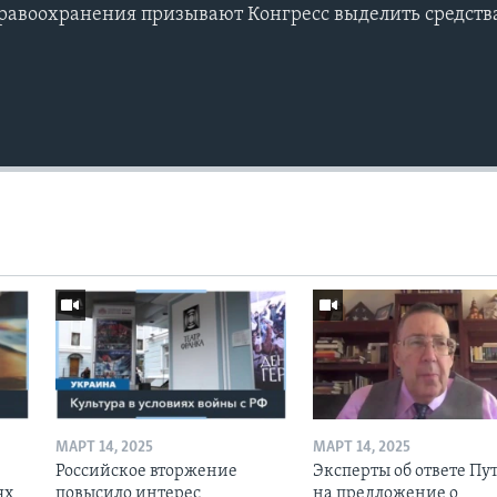
дравоохранения призывают Конгресс выделить средства
МАРТ 14, 2025
МАРТ 14, 2025
Российское вторжение
Эксперты об ответе Пу
ях
повысило интерес
на предложение о