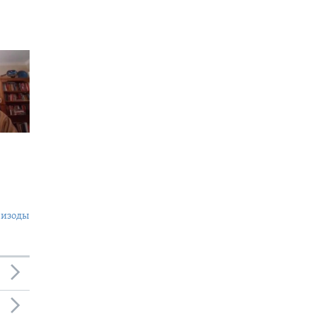
пизоды