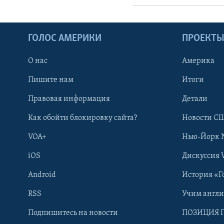
ГОЛОС АМЕРИКИ
ПРОЕКТ
О нас
Америка
Пишите нам
Итоги
Правовая информация
Детали
Как обойти блокировку сайта?
Новости СШ
VOA+
Нью-Йорк 
iOS
Дискуссия 
Android
История «Г
RSS
Учим англ
Learning English
Подпишитесь на новости
ПОЗИЦИЯ 