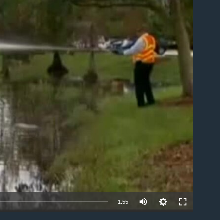
able
1:55