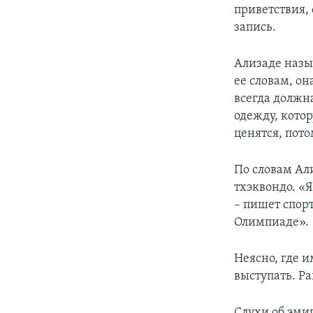
приветствия, 
запись.
Ализаде назы
ее словам, о
всегда должна
одежду, кото
ценятся, пот
По словам Али
тхэквондо. «Я
– пишет спор
Олимпиаде».
Неясно, где 
выступать. Ра
Слухи об эми