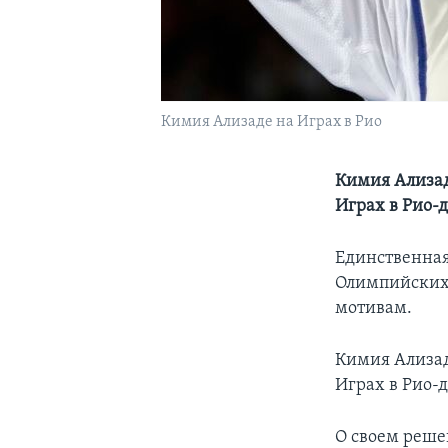
Кимия Ализаде на Играх в Рио
Кимия Ализаде
Играх в Рио-
Единственная
Олимпийских
мотивам.
Кимия Ализаде
Играх в Рио-
О своем реше