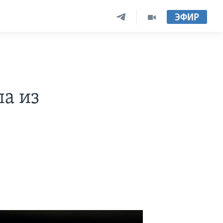
ЭФИР
а из