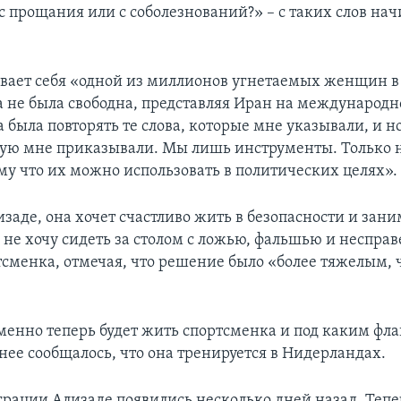
с прощания или с соболезнований?» – с таких слов нач
вает себя «одной из миллионов угнетаемых женщин в
на не была свободна, представляя Иран на международн
 была повторять те слова, которые мне указывали, и н
рую мне приказывали. Мы лишь инструменты. Только
ому что их можно использовать в политических целях».
заде, она хочет счастливо жить в безопасности и зани
 не хочу сидеть за столом с ложью, фальшью и неспра
тсменка, отмечая, что решение было «более тяжелым, 
именно теперь будет жить спортсменка и под каким фла
нее сообщалось, что она тренируется в Нидерландах.
грации Ализаде появились несколько дней назад. Тепе