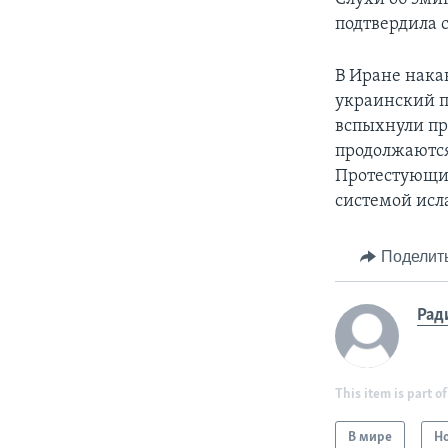
подтвердила 
В Иране накан
украинский п
вспыхнули пр
продолжаются 
Протестующие
системой исл
Поделит
Рад
This item is part of
В мире
Н