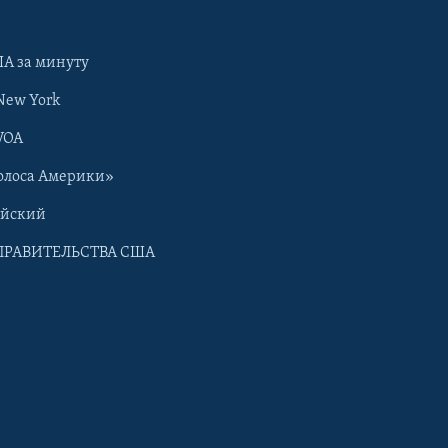
А за минуту
New York
VOA
олоса Америки»
ийский
ПРАВИТЕЛЬСТВА США