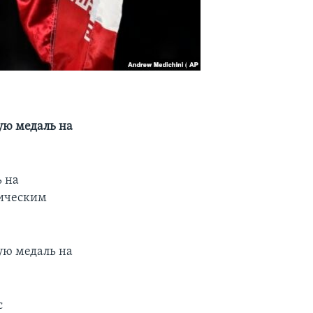
вую медаль на
ь на
тическим
вую медаль на
с