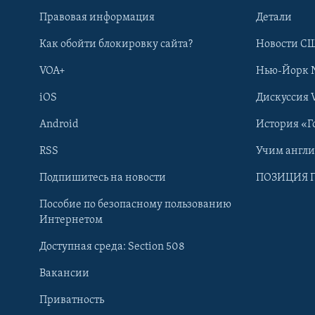
Правовая информация
Детали
Как обойти блокировку сайта?
Новости СШ
VOA+
Нью-Йорк 
iOS
Дискуссия 
Android
История «Г
RSS
Учим англ
Learning English
Подпишитесь на новости
ПОЗИЦИЯ 
Пособие по безопасному пользованию
СОЦИАЛЬНЫЕ СЕТИ
Интернетом
Доступная среда: Section 508
Вакансии
Приватность
Языки