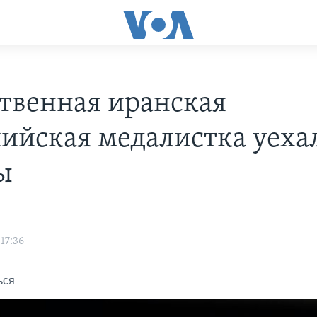
твенная иранская
ийская медалистка уехал
ы
17:36
ься