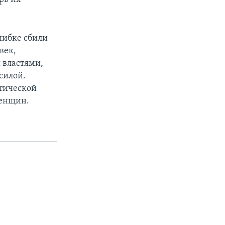
ошибке сбили
век,
 властями,
 силой.
тической
женщин.