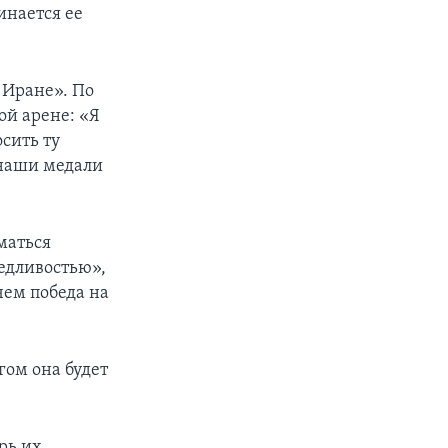
инается ее
 Иране». По
ой арене: «Я
осить ту
 наши медали
маться
ведливостью»,
чем победа на
гом она будет
рь их