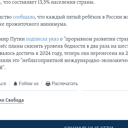
 что составляет 13,5% населения страны.
омство
сообщало
, что каждый пятый ребёнок в России жи
же прожиточного минимума.
имир Путин
подписал указ
о "прорывном развитии стран
ёс планы снизить уровень бедности в два раза на шест
алось достичь к 2024 году, теперь она перенесена на 2
нили это "неблагоприятной международно-экономиче
й".
ься
Follow us
Распечатать
ио Свобода