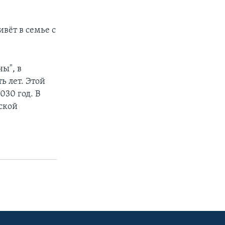
вёт в семье с
ы", в
ь лет. Этой
030 год. В
ской