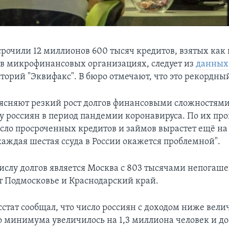
срочили 12 миллионов 600 тысяч кредитов, взятых как
и в микрофинансовых организациях, следует из
данных
торий "Эквифакс". В бюро отмечают, что это рекордный
ясняют резкий рост долгов финансовыми сложностями
 россиян в период пандемии коронавируса. По их про
исло просроченных кредитов и займов вырастет ещё на
каждая шестая ссуда в России окажется проблемной".
ислу долгов является Москва с 803 тысячами непогаш
т Подмосковье и Краснодарский край.
осстат сообщал, что число россиян с доходом ниже вел
 минимума увеличилось на 1,3 миллиона человек и до