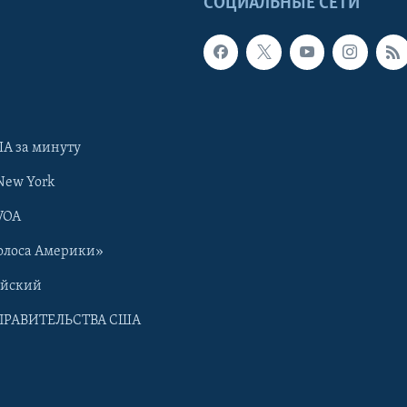
Ы
СОЦИАЛЬНЫЕ СЕТИ
А за минуту
New York
VOA
олоса Америки»
ийский
ПРАВИТЕЛЬСТВА США