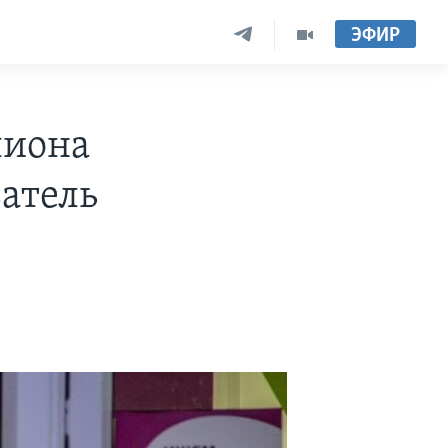
ЭФИР
лиона
затель