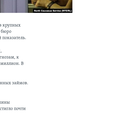
 в крупных
бюро
 показатель.
,
гнозам, к
 миллион. В
енных займов.
ичины
стигло почти