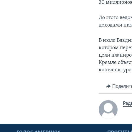
20 миллионов,
До этого вед
доходами ни
В июле Влад
котором перен
цели планиров
Кремле объяс
конъюнктуро
Поделит
Рад