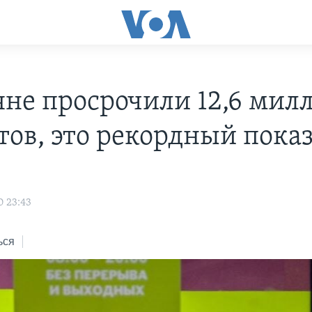
яне просрочили 12,6 мил
тов, это рекордный пока
0 23:43
ься