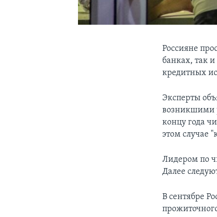
Россияне про
банках, так 
кредитных ис
Эксперты объ
возникшими у
концу года ч
этом случае "
Лидером по ч
Далее следую
В сентябре Р
прожиточного