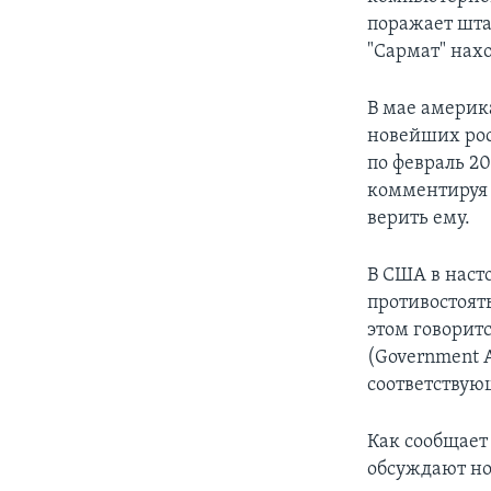
поражает шта
"Сармат" нах
В мае америк
новейших рос
по февраль 20
комментируя 
верить ему.
В США в наст
противостоят
этом говорит
(Government A
соответствую
Как сообщает
обсуждают но