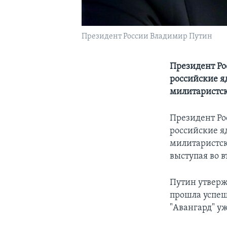
Президент России Владимир Путин
Президент Ро
российские я
милитаристск
Президент Ро
российские яд
милитаристско
выступая во 
Путин утверж
прошла успеш
"Авангард" у