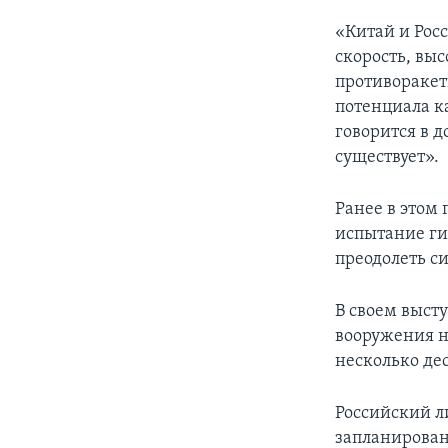
«Китай и Рос
скорость, вы
противоракет
потенциала к
говорится в 
существует».
Ранее в этом
испытание ги
преодолеть с
В своем выст
вооружения н
несколько де
Российский л
запланирован