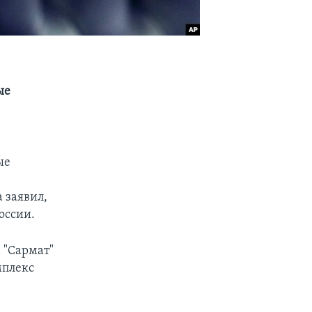
ые
ые
 заявил,
оссии.
 "Сармат"
мплекс