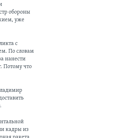
и
истр обороны
жием, уже
ликта с
м. По словам
ва нанести
т. Потому что
Владимир
доставить
.
ентальной
ли кадры из
рная ракета