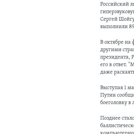
Российский л
гиперзвукову
Сергей Шойгу
выполнили 89
В октябре на 
другими стра
президента, Р
его в ответ. 
даже раскаять
Выступая 1 м
Путин сообщил
боеголовку в 
Позднее стал
баллистическ
компьютерног