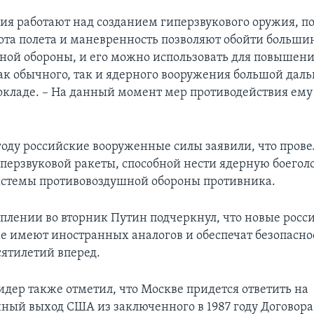
сия работают над созданием гиперзвукового оружия, по
сота полета и маневренность позволяют обойти больши
ной обороны, и его можно использовать для повышени
ак обычного, так и ядерного вооружения большой даль
докладе. – На данный момент мер противодействия ему
 году российские вооруженные силы заявили, что пров
перзвуковой ракеты, способной нести ядерную боегол
истемы противовоздушной обороны противника.
уплении во вторник Путин подчеркнул, что новые росс
е имеют иностранных аналогов и обеспечат безопасно
сятилетий вперед.
идер также отметил, что Москве придется ответить на
ный выход США из заключенного в 1987 году Договора