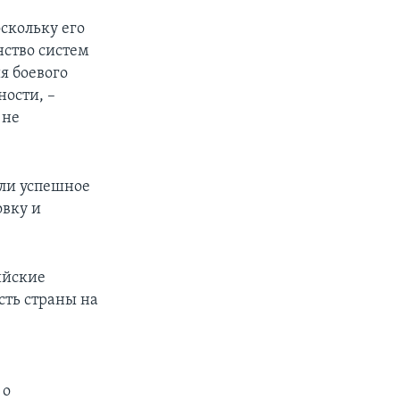
скольку его
нство систем
я боевого
ности, –
 не
ели успешное
овку и
ийские
сть страны на
 о