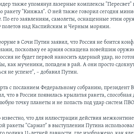
идер также упомянул лазерные комплексы "Пересвет" 
ю ракету "Кинжал". О ней также говорил сегодня мин
. По его заявлениям, самолеты, оснащенные этим ору
 полетов над Каспийским и Черным морями.
форуме в Сочи Путин заявил, что Россия не боится конф
нами, поскольку ее армия оснащена новейшим оружие
оссия не будет первой наносить ядерный удар, но гото
"Мы, как мученики, попадем в рай. А они просто сдохну
ся не успеют", – добавил Путин.
арта с посланием Федеральному собранию, президент 
, что в России появилась крылатая ракета, способная 
любую точку планеты и не попасть под удар систем ПВО
о известно, что для иллюстрации действия межконтин
ой ракеты "Сармат" в выступлении Путина использова
о ролика 11-летней давности, где изображено, как яде