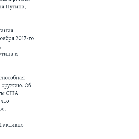
ия Путина,
тания
оября 2017-го
,
утина и
способная
у оружию. Об
аты США
 что
ве.
И активно