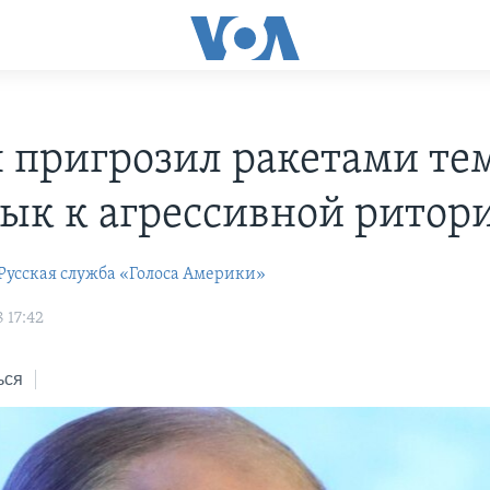
 пригрозил ракетами тем
ык к агрессивной ритор
Русская служба «Голоса Америки»
 17:42
ься