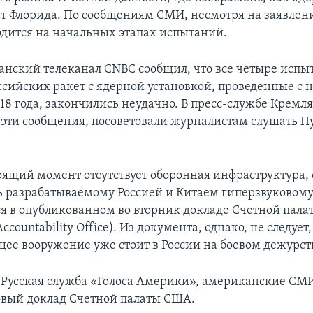
т Флорида. По сообщениям СМИ, несмотря на заявлен
одится на начальных этапах испытаний.
анский телеканал CNBC сообщил, что все четыре испы
сийских ракет с ядерной установкой, проведенные с н
18 года, закончились неудачно. В пресс-службе Кремля
эти сообщения, посоветовали журналистам слушать П
оящий момент отсутствует оборонная инфраструктура, 
ь разрабатываемому Россией и Китаем гиперзвуковом
ся в опубликованном во вторник докладе Счетной пал
ccountability Office). Из документа, однако, не следует,
щее вооружение уже стоит в России на боевом дежурст
 Русская служба «Голоса Америки», американские СМ
вый доклад Счетной палаты США.