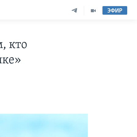
ЭФИР
, кто
ике»