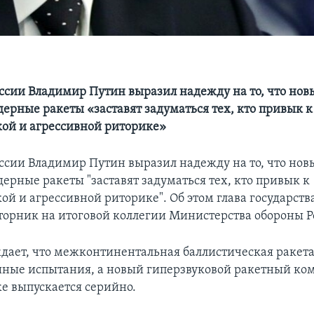
ссии Владимир Путин выразил надежду на то, что нов
дерные ракеты «заставят задуматься тех, кто привык к
ой и агрессивной риторике»
ссии Владимир Путин выразил надежду на то, что нов
ерные ракеты "заставят задуматься тех, кто привык к
й и агрессивной риторике". Об этом глава государства
вторник на итоговой коллегии Министерства обороны Р
дает, что межконтинентальная баллистическая ракета
ные испытания, а новый гиперзвуковой ракетный ко
же выпускается серийно.