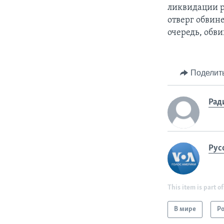
ликвидации р
отверг обвине
очередь, обв
Поделит
Рад
Рус
This item is part of
В мире
Р