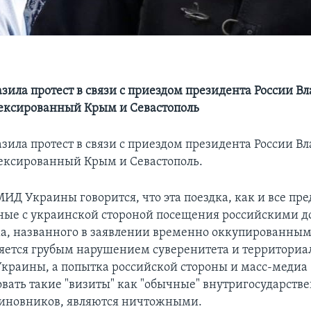
зила протест в связи с приездом президента России В
ексированный Крым и Севастополь
зила протест в связи с приездом президента России В
ексированный Крым и Севастополь.
МИД Украины говорится, что эта поездка, как и все п
ные с украинской стороной посещения российскими 
, названного в заявлении временно оккупированны
яется грубым нарушением суверенитета и территориа
Украины, а попытка российской стороны и масс-медиа
вать такие "визиты" как "обычные" внутригосударств
иновников, являются ничтожными.