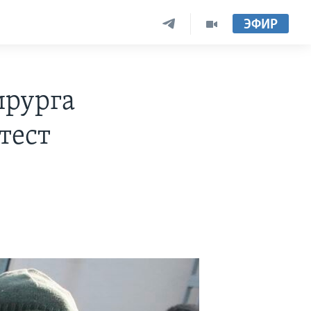
ЭФИР
ирурга
тест