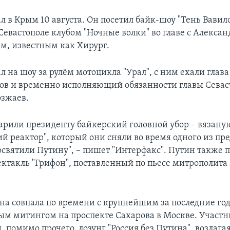
 в Крым 10 августа. Он посетил байк-шоу "Тень Вавил
Севастополе клубом "Ночные волки" во главе с Алекса
м, известным как Хирург.
л на шоу за рулём мотоцикла "Урал", с ним ехали глав
ов и временно исполняющий обязанности главы Севас
зжаев.
арили президенту байкерский головной убор – вязану
ий реактор", который они сняли во время одного из п
освятили Путину", – пишет "Интерфакс". Путин также п
ектакль "Грифон", поставленный по пьесе митрополит
на совпала по времени с крупнейшим за последние го
м митингом на проспекте Сахарова в Москве. Участ
 помимо прочего, лозунг "Россия без Путина", возлага