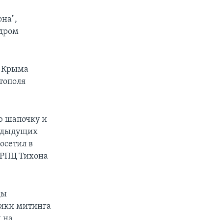
она",
ндром
а Крыма
тополя
ю шапочку и
редыдущих
осетил в
а РПЦ Тихона
ды
ники митинга
я на