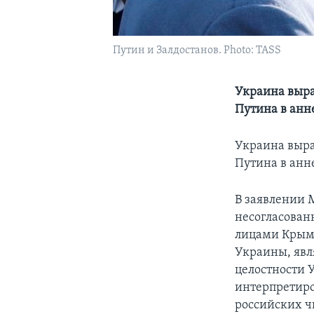
Путин и Залдостанов. Photo: TASS
Украина выра
Путина в анн
Украина выра
Путина в анн
В заявлении 
несогласован
лицами Крыма
Украины, явл
целостности 
интерпретиро
российских ч