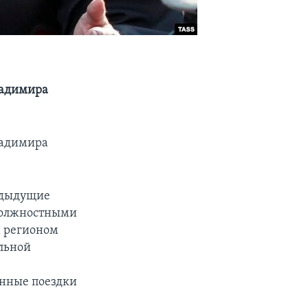
ладимира
ладимира
редыдущие
должностными
м регионом
льной
енные поездки