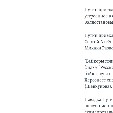
Путин приехал
устроенное в 
Залдостановы
Путин приеха
Сергей Аксён
Михаил Разво
"Байкеры под
фильм "Русск
байк-шоу и п
Херсонесе сп
(Шевкунова).
Поездка Пути
оппозиционны
скандировали,