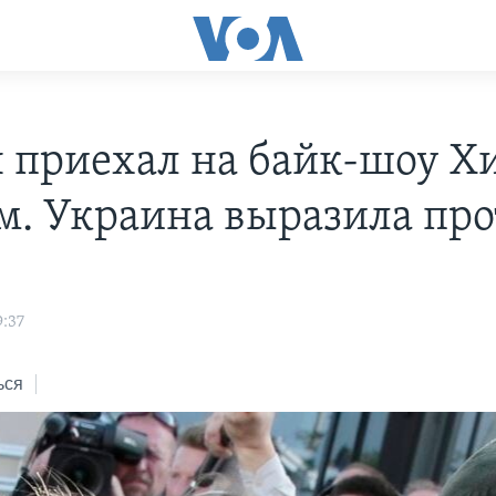
 приехал на байк-шоу Х
м. Украина выразила про
9:37
ься