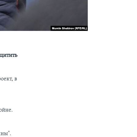
ащитить
оект, в
ойне.
йны".