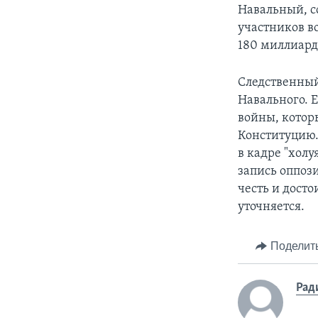
Навальный, сс
участников в
180 миллиард
Следственный
Навального. 
войны, котор
Конституцию.
в кадре "холу
запись оппоз
честь и досто
уточняется.
Поделит
Рад