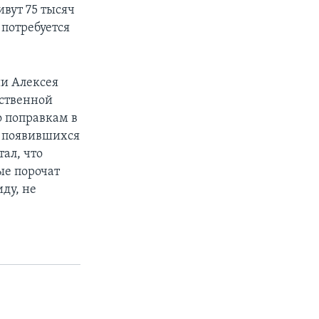
ивут 75 тысяч
 потребуется
ии Алексея
ественной
о поправкам в
л появившихся
ал, что
ые порочат
ду, не