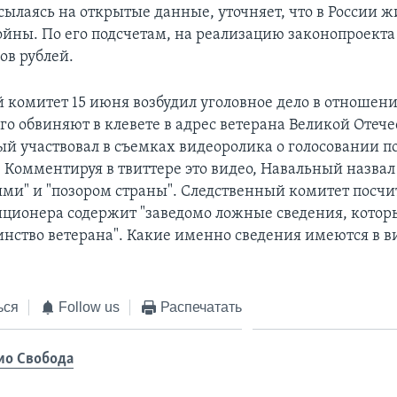
ылаясь на открытые данные, уточняет, что в России ж
ойны. По его подсчетам, на реализацию законопроекта
ов рублей.
 комитет 15 июня возбудил уголовное дело в отношен
Его обвиняют в клевете в адрес ветерана Великой Отеч
ый участвовал в съемках видеоролика о голосовании п
 Комментируя в твиттере это видео, Навальный назва
ями" и "позором страны". Следственный комитет посчит
иционера содержит "заведомо ложные сведения, котор
инство ветерана". Какие именно сведения имеются в ви
ься
Follow us
Распечатать
ио Свобода