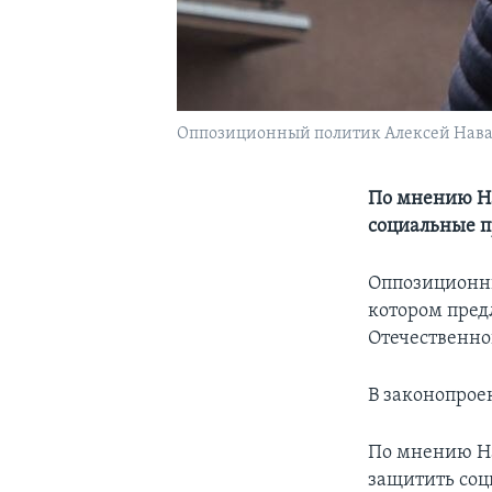
Оппозиционный политик Алексей Нав
По мнению На
социальные п
Оппозиционны
котором пред
Отечественно
В законопроек
По мнению На
защитить соц