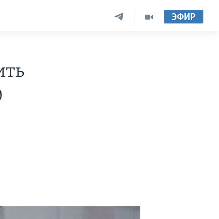
ЭФИР
ить
0