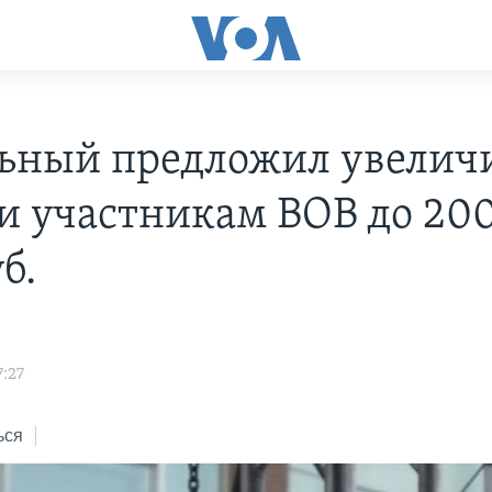
ьный предложил увелич
и участникам ВОВ до 20
б.
7:27
ься