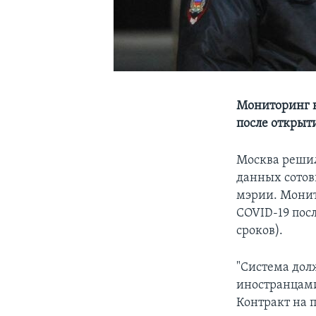
Мониторинг н
после открыт
Москва решил
данных сотов
мэрии. Монит
COVID-19 пос
сроков).
"Система дол
иностранцами,
Контракт на 