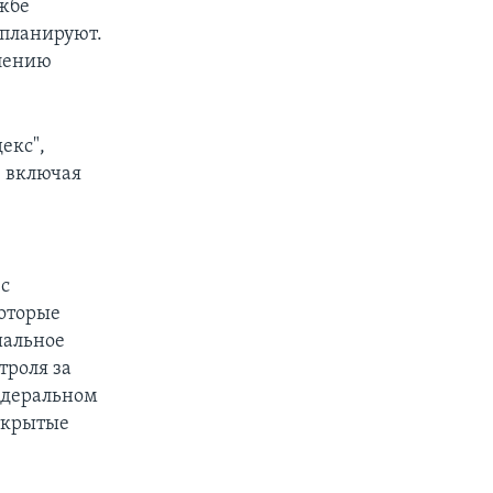
ужбе
 планируют.
влению
екс",
, включая
 с
оторые
иальное
троля за
едеральном
Открытые