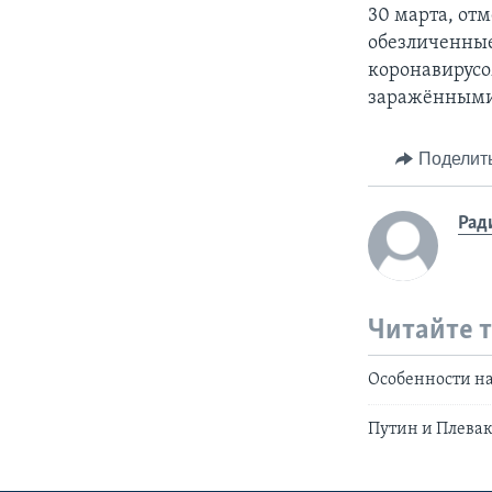
30 марта, от
обезличенны
коронавирусо
заражёнными
Поделит
Рад
Читайте 
Особенности н
Путин и Плева