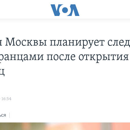
 Москвы планирует след
ранцами после открытия
ц
 16:54
ься