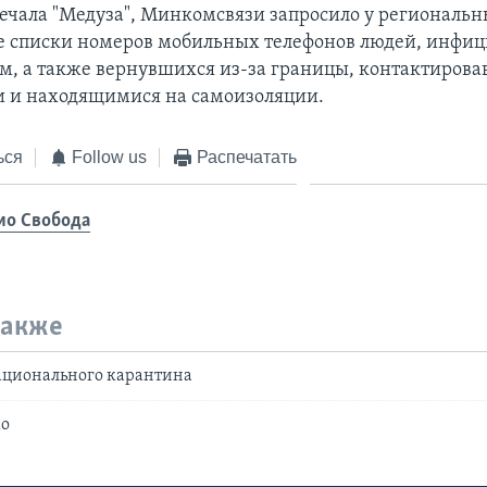
мечала "Медуза", Минкомсвязи запросило у региональн
е списки номеров мобильных телефонов людей, инфи
м, а также вернувшихся из-за границы, контактирова
 и находящимися на самоизоляции.
ься
Follow us
Распечатать
ио Свобода
также
ационального карантина
ко