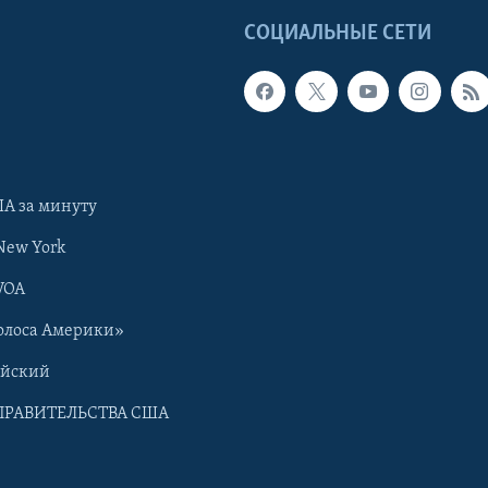
Ы
СОЦИАЛЬНЫЕ СЕТИ
А за минуту
New York
VOA
олоса Америки»
ийский
ПРАВИТЕЛЬСТВА США