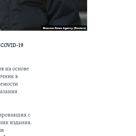
 COVID-19
в на основе
очник в
аемости
казания
тировавших с
дник издания.
ым