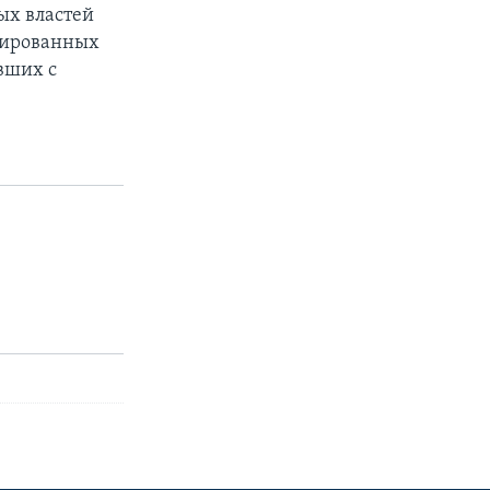
ых властей
цированных
вших с