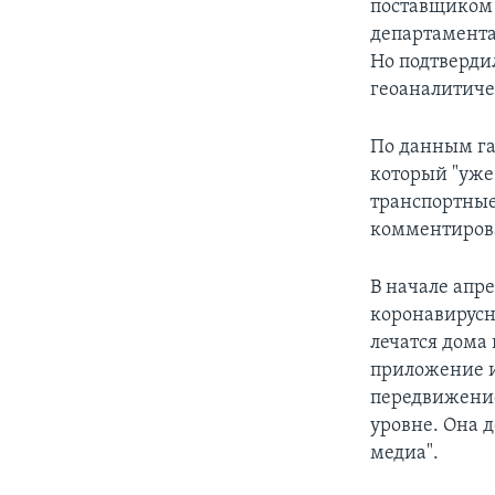
поставщиком 
департамента
Но подтверди
геоаналитичес
По данным га
который "уже
транспортные
комментирова
В начале апр
коронавирусн
лечатся дома
приложение и
передвижение
уровне. Она 
медиа".