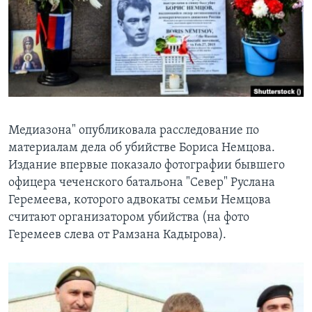
Learning English
СОЦИАЛЬНЫЕ СЕТИ
Языки
Медиазона" опубликовала расследование по
материалам дела об убийстве Бориса Немцова.
Издание впервые показало фотографии бывшего
офицера чеченского батальона "Север" Руслана
Геремеева, которого адвокаты семьи Немцова
считают организатором убийства (на фото
Геремеев слева от Рамзана Кадырова).