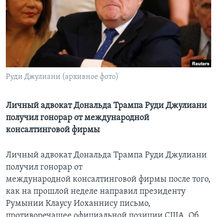
Learning English
СОЦИАЛЬНЫЕ СЕТИ
Руди Джулиани (архивное фото)
Языки
Личный адвокат Дональда Трампа Руди Джулиани
получил гонорар от международной
консалтинговой фирмы
Личный адвокат Дональда Трампа Руди Джулиани
получил гонорар от
международной консалтинговой фирмы после того,
как на прошлой неделе направил президенту
Румынии Клаусу Иоханнису письмо,
противоречащее официальной позиции США. Об