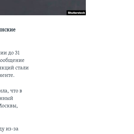
инские
ии до 31
 сообщение
нкций стали
менте.
ла, что в
енный
Москвы,
у из-за