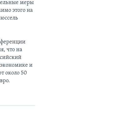
тельные меры
имо этого на
рюссель
онференции
я, что на
ссийский
 экономике и
ют около 50
вро.