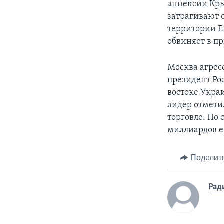
аннексии Кры
затрагивают 
территории Е
обвиняет в п
Москва агрес
президент Ро
востоке Укра
лидер отмети
торговле. По 
миллиардов е
Поделит
Рад