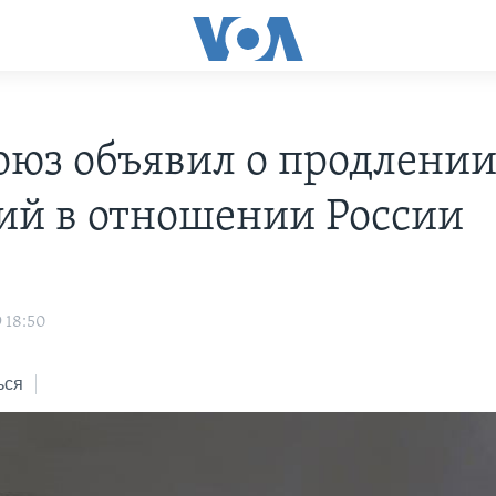
оюз объявил о продлени
ий в отношении России
 18:50
ься