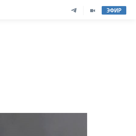
ЭФИР
и