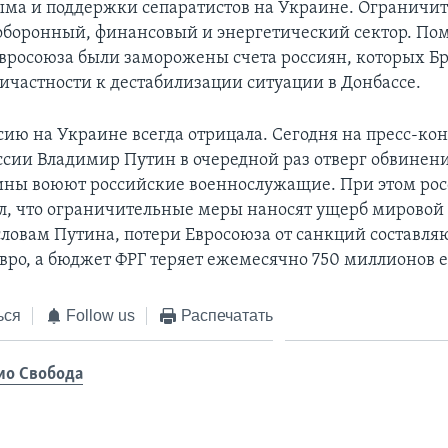
ма и поддержки сепаратистов на Украине. Ограничи
оборонный, финансовый и энергетический сектор. Пом
вросоюза были заморожены счета россиян, которых Б
ричастности к дестабилизации ситуации в Донбассе.
сию на Украине всегда отрицала. Сегодня на пресс-к
ссии Владимир Путин в очередной раз отверг обвинени
ины воюют российские военнослужащие. При этом ро
л, что ограничительные меры наносят ущерб мировой
словам Путина, потери Евросоюза от санкций составля
вро, а бюджет ФРГ теряет ежемесячно 750 миллионов е
ься
Follow us
Распечатать
ио Свобода