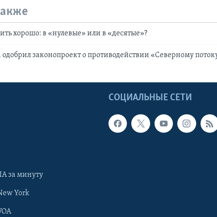
также
жить хорошо: в «нулевые» или в «десятые»?
 одобрил законопроект о противодействии «Северному потоку
Ы
СОЦИАЛЬНЫЕ СЕТИ
А за минуту
New York
VOA