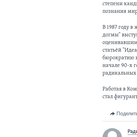
степени канд
познания мир
В 1987 году в
догмы" высту
оценивавшими
статьёй "Иде
бюрократию к
начале 90-х 
радикальных 
Работая в Ком
стал фигуран
Поделит
Рад