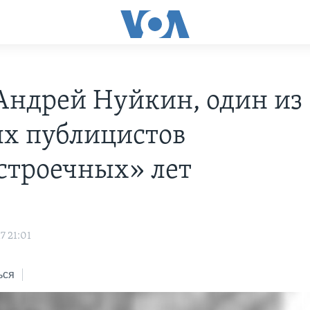
Андрей Нуйкин, один из
х публицистов
строечных» лет
7 21:01
ься