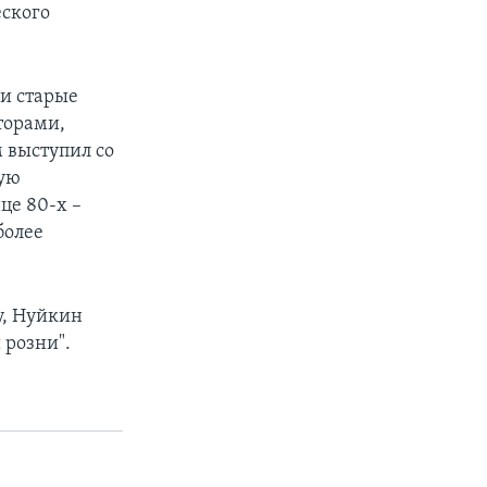
еского
 и старые
торами,
 выступил со
ную
це 80-х –
более
у, Нуйкин
 розни".