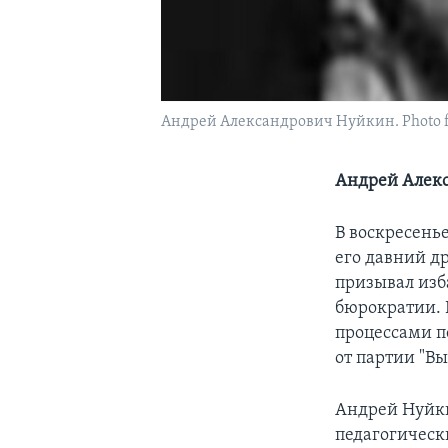
Андрей Александрович Нуйкин. Photo fro
Андрей Алекс
В воскресенье
его давний д
призывал изб
бюрократии. Е
процессами п
от партии "Вы
Андрей Нуйки
педагогическ