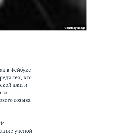
ал в Фейбуке
еди тех, кто
еской лжи и
 за
рвого созыва
ый
скание учёной