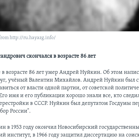
m http://ru.hayazg.info/
андрович скончался в возрасте 86 лет
 в возрасте 86 лет умер Андрей Нуйкин. Об этом напис
руг, учёный Валентин Михайлов. Андрей Нуйкин был ср
авиться от власти одной партии, от советской политич
го имя и его публикации хорошо знали все, кто следил
ерестройки в СССР. Нуйкин был депутатом Госдумы пе
бор России".
н в 1953 году окончил Новосибирский государственн
ий институт, в 1966 году защитил диссертацию на сои