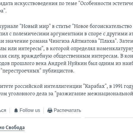
идата искусствоведения по теме "Особенности эстетич
а".
 журнале "Новый мир" в статье "Новое богоискательство
пил с полемичесими аргументами в споре с другими а
 значение романа Чингиза Айтматова "Плаха". Затем
алы или интересы", в которой определял номенклатур
ак силу, враждебную общественным интересам. В кон
годов прошлого века Андрей Нуйкин был одним из наи
"перестроечных" публицистов.
итете российской интеллигенции "Карабах", в 1991 год
том уголовного дела за "разжигание межнациональной
ься
Follow us
Распечатать
ио Свобода