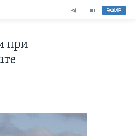
ЭФИР
и при
ате