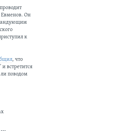
 проводит
 Евменов. Он
командующим
ского
приступил к
общил
, что
 и встретится
 ли поводом
ах