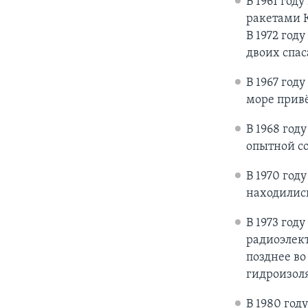
В 1961 год
ракетами К
В 1972 год
двоих спас
В 1967 год
море привё
В 1968 год
опытной со
В 1970 год
находилис
В 1973 год
радиоэлект
позднее во
гидроизол
В 1980 год