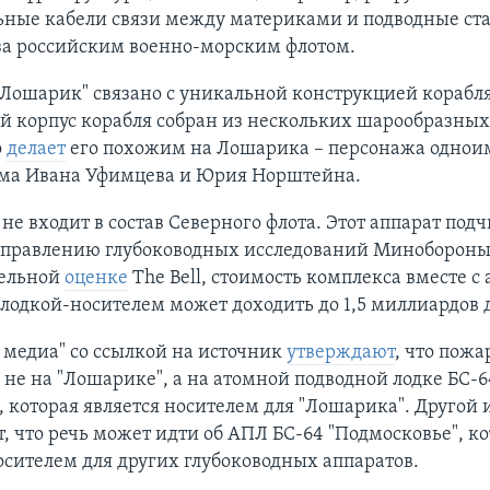
ьные кабели связи между материками и подводные ст
за российским военно-морским флотом.
Лошарик" связано с уникальной конструкцией корабля
 корпус корабля собран из нескольких шарообразных 
о
делает
его похожим на Лошарика – персонажа однои
ма Ивана Уфимцева и Юрия Норштейна.
не входит в состав Северного флота. Этот аппарат под
управлению глубоководных исследований Минобороны
ельной
оценке
The Bell, стоимость комплекса вместе с
лодкой-носителем может доходить до 1,5 миллиардов 
медиа" со ссылкой на источник
утверждают
, что пожа
не на "Лошарике", а на атомной подводной лодке БС-6
, которая является носителем для "Лошарика". Другой
, что речь может идти об АПЛ БС-64 "Подмосковье", к
осителем для других глубоководных аппаратов.