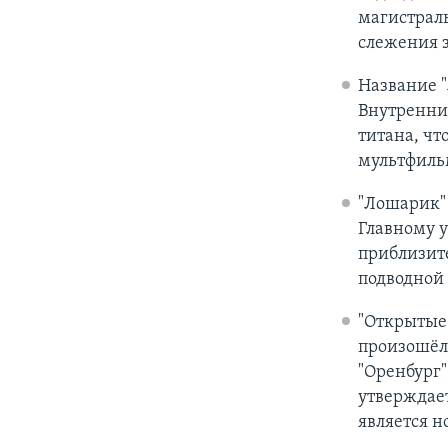
магистрал
слежения 
Название "
Внутренний
титана, чт
мультфиль
"Лошарик" 
Главному 
приблизит
подводной 
"Открытые 
произошёл 
"Оренбург"
утверждает
является н