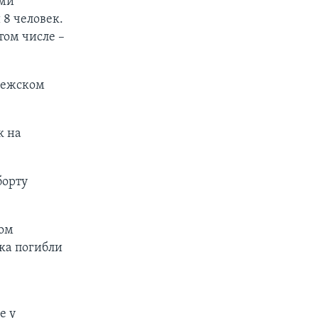
ими
 8 человек.
том числе –
рвежском
к на
борту
ном
ка погибли
е у