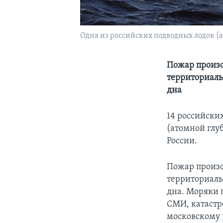
Одна из российских подводных лодок (
Пожар произо
территориаль
дна
14 российски
(атомной глу
России.
Пожар произо
территориаль
дна. Моряки 
СМИ, катастр
московскому 