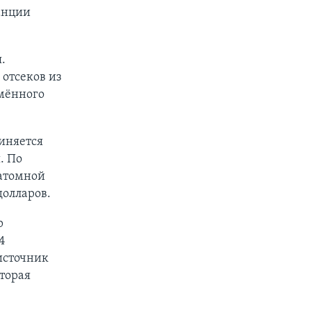
анции
.
отсеков из
мённого
чиняется
. По
 атомной
долларов.
р
4
 источник
оторая