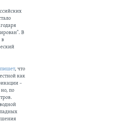
ссийских
стало
агодаря
ирован". В
 в
ческий
пишет
, что
естной как
фикации –
но, по
тров.
дводной
ападных
рушения