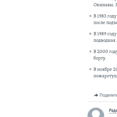
Окинавы. П
В 1983 году
после подъ
В 1989 год
подводная 
В 2000 год
борту.
В ноябре 
пожаротуше
Поделит
Рад