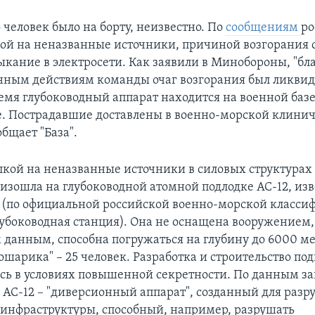
 человек было на борту, неизвестно. По
сообщениям
ро
ой на неназванные источники, причиной возгорания 
ыкание в электросети. Как заявили в Минобороны, "бл
ным действиям команды очаг возгорания был ликвид
емя глубоководный аппарат находится на военной базе
. Пострадавшие доставлены в военно-морской клини
общает "База".
лкой на неназванные источники в силовых структурах
изошла на глубоководной атомной подлодке АС-12, изв
 (по официальной российской военно-морской класси
убоководная станция). Она не оснащена вооружением, 
данным, способна погружаться на глубину до 6000 ме
шарика" – 25 человек. Разработка и строительство по
ись в условиях повышенной секретности. По данным з
 АС-12 – "диверсионный аппарат", созданный для раз
 инфраструктуры, способный, например, разрушать