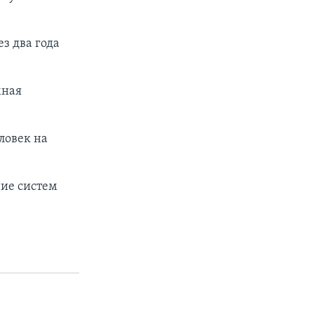
ез два года
мная
ловек на
ие систем