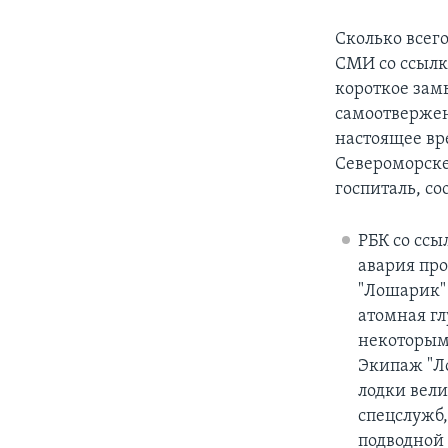
Сколько всего
СМИ со ссылк
короткое зам
самоотвержен
настоящее вр
Североморске
госпиталь, со
РБК со ссы
авария про
"Лошарик"
атомная гл
некоторым 
Экипаж "Ло
лодки вел
спецслужб,
подводной