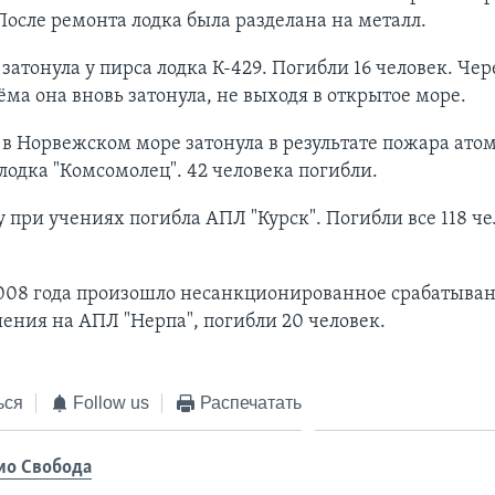
осле ремонта лодка была разделана на металл.
 затонула у пирса лодка К-429. Погибли 16 человек. Чер
ёма она вновь затонула, не выходя в открытое море.
у в Норвежском море затонула в результате пожара ато
лодка "Комсомолец". 42 человека погибли.
у при учениях погибла АПЛ "Курск". Погибли все 118 че
2008 года произошло несанкционированное срабатыван
ния на АПЛ "Нерпа", погибли 20 человек.
ься
Follow us
Распечатать
ио Свобода