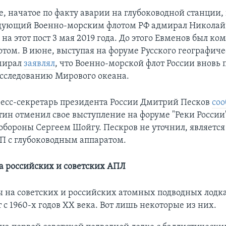
е, начатое по факту аварии на глубоководной станции,
дующий Военно-морским флотом РФ адмирал Николай
 на этот пост 3 мая 2019 года. До этого Евменов был 
том. В июне, выступая на форуме Русского географиче
дмирал
заявлял
, что Военно-морской флот России вновь 
сследованию Мирового океана.
ресс-секретарь президента России Дмитрий Песков
со
ин отменил свое выступление на форуме "Реки России"
обороны Сергеем Шойгу. Пескров не уточнил, является
ЧП с глубоководным аппаратом.
а российских и советских АПЛ
 на советских и российских атомных подводных лодк
 с 1960-х годов XX века. Вот лишь некоторые из них.