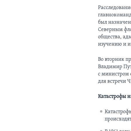
Расследовани
главнокоман
был назначен
Северным фло
общества, а
изучению и и
Во вторник п
Владимир Пут
с министром 
для встречи 
Катастрофы н
Катастрофы
происходят