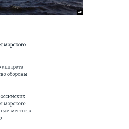
я морского
о аппарата
тво обороны
российских
я морского
анным местных
о