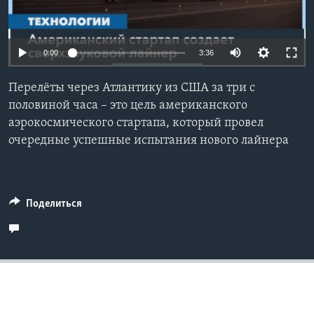
Learning English
0:00
3:36
СОЦИАЛЬНЫЕ СЕТИ
Перелёты через Атлантику из США за три с
половиной часа – это цель американского
аэрокосмического стартапа, который провел
Языки
очередные успешные испытания нового лайнера
Поделиться