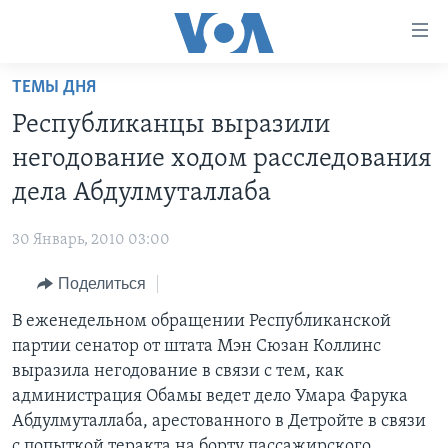
Линки
доступности
Перейти
ТЕМЫ ДНЯ
на
ГЛАВНОЕ
Республиканцы выразили
основной
ПРОГРАММЫ
контент
негодование ходом расследования
ПРОЕКТЫ
Перейти
АМЕРИКА
дела Абдулмуталлаба
к
ЭКСПЕРТИЗА
НОВОСТИ ЗА МИНУТУ
УЧИМ АНГЛИЙСКИЙ
основной
30 Январь, 2010 03:00
ИНТЕРВЬЮ
ИТОГИ
НАША АМЕРИКАНСКАЯ ИСТОРИЯ
навигации
Перейти
Поделиться
ФАКТЫ ПРОТИВ ФЕЙКОВ
ПОЧЕМУ ЭТО ВАЖНО?
А КАК В АМЕРИКЕ?
в
В еженедельном обращении Республиканской
ЗА СВОБОДУ ПРЕССЫ
ДИСКУССИЯ VOA
АРТЕФАКТЫ
поиск
партии сенатор от штата Мэн Сюзан Коллинс
УЧИМ АНГЛИЙСКИЙ
ДЕТАЛИ
АМЕРИКАНСКИЕ ГОРОДКИ
выразила негодование в связи с тем, как
ВИДЕО
администрация Обамы ведет дело Умара Фарука
НЬЮ-ЙОРК NEW YORK
ТЕСТЫ
Абдулмуталлаба, арестованного в Детройте в связи
ПОДПИСКА НА НОВОСТИ
АМЕРИКА. БОЛЬШОЕ ПУТЕШЕСТВИЕ
с попыткой теракта на борту пассажирского