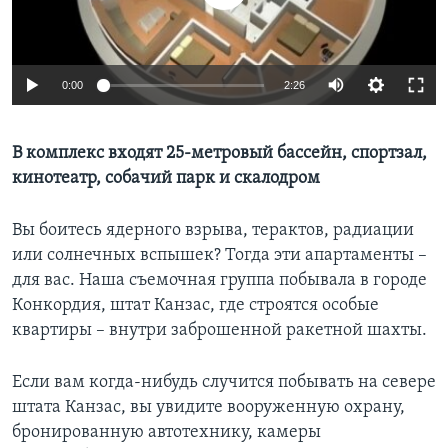
Learning English
0:00
2:26
СОЦИАЛЬНЫЕ СЕТИ
В комплекс входят 25-метровый бассейн, спортзал,
кинотеатр, собачий парк и скалодром
Языки
Вы боитесь ядерного взрыва, терактов, радиации
или солнечных вспышек? Тогда эти апартаменты –
для вас. Наша съемочная группа побывала в городе
Конкордия, штат Канзас, где строятся особые
квартиры – внутри заброшенной ракетной шахты.
Если вам когда-нибудь случится побывать на севере
штата Канзас, вы увидите вооруженную охрану,
бронированную автотехнику, камеры