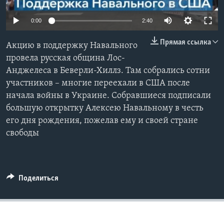
Learning English
0:00
2:40
Прямая ссылка
СОЦИАЛЬНЫЕ СЕТИ
Акцию в поддержку Навального
провела русская община Лос-
Анджелеса в Беверли-Хиллз. Там собрались сотни
участников – многие переехали в США после
Языки
начала войны в Украине. Собравшиеся подписали
большую открытку Алексею Навальному в честь
его дня рождения, пожелав ему и своей стране
свободы
Поделиться