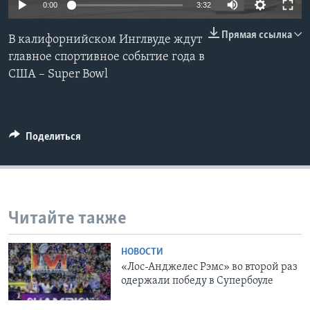
0:00
3:32
Learning English
Прямая ссылка
В калифорнийском Инглвуде ждут
главное спортивное событие года в
СОЦИАЛЬНЫЕ СЕТИ
США – Super Bowl
Языки
Поделиться
Читайте также
НОВОСТИ
«Лос-Анджелес Рэмс» во второй раз
одержали победу в Супербоуле