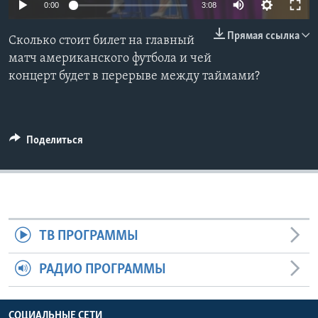
0:00
3:08
Learning English
Прямая ссылка
Сколько стоит билет на главный
матч американского футбола и чей
СОЦИАЛЬНЫЕ СЕТИ
концерт будет в перерыве между таймами?
Языки
Поделиться
ТВ ПРОГРАММЫ
РАДИО ПРОГРАММЫ
СОЦИАЛЬНЫЕ СЕТИ