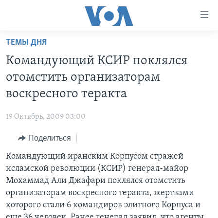
Линки
доступности
Перейти
ТЕМЫ ДНЯ
на
ГЛАВНОЕ
Командующий КСИР поклялся
основной
ПРОГРАММЫ
контент
отомстить организаторам
ПРОЕКТЫ
Перейти
АМЕРИКА
воскресного теракта
к
ЭКСПЕРТИЗА
НОВОСТИ ЗА МИНУТУ
УЧИМ АНГЛИЙСКИЙ
основной
19 Октябрь, 2009 03:00
ИНТЕРВЬЮ
ИТОГИ
НАША АМЕРИКАНСКАЯ ИСТОРИЯ
навигации
Перейти
Поделиться
ФАКТЫ ПРОТИВ ФЕЙКОВ
ПОЧЕМУ ЭТО ВАЖНО?
А КАК В АМЕРИКЕ?
в
Командующий иранским Корпусом стражей
ЗА СВОБОДУ ПРЕССЫ
ДИСКУССИЯ VOA
АРТЕФАКТЫ
поиск
исламской революции (КСИР) генерал-майор
УЧИМ АНГЛИЙСКИЙ
ДЕТАЛИ
АМЕРИКАНСКИЕ ГОРОДКИ
Мохаммад Али Джафари поклялся отомстить
ВИДЕО
организаторам воскресного теракта, жертвами
НЬЮ-ЙОРК NEW YORK
ТЕСТЫ
которого стали 6 командиров элитного Корпуса и
ПОДПИСКА НА НОВОСТИ
АМЕРИКА. БОЛЬШОЕ ПУТЕШЕСТВИЕ
еще 36 человек. Ранее генерал заявил, что агенты