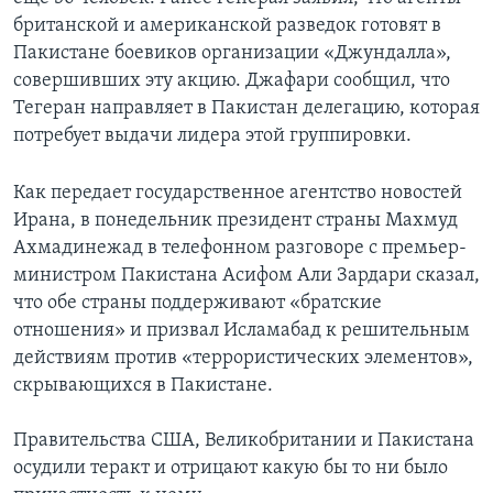
британской и американской разведок готовят в
Learning English
Пакистане боевиков организации «Джундалла»,
совершивших эту акцию. Джафари сообщил, что
СОЦИАЛЬНЫЕ СЕТИ
Тегеран направляет в Пакистан делегацию, которая
потребует выдачи лидера этой группировки.
Как передает государственное агентство новостей
Языки
Ирана, в понедельник президент страны Махмуд
Ахмадинежад в телефонном разговоре с премьер-
министром Пакистана Асифом Али Зардари сказал,
что обе страны поддерживают «братские
отношения» и призвал Исламабад к решительным
действиям против «террористических элементов»,
скрывающихся в Пакистане.
Правительства США, Великобритании и Пакистана
осудили теракт и отрицают какую бы то ни было