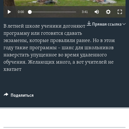
Learning English
0:00
3:41
Прямая ссылка
СОЦИАЛЬНЫЕ СЕТИ
В летней школе ученики догоняют
программу или готовятся сдавать
экзамены, которые провалили ранее. Но в этом
году такие программы – шанс для школьников
Языки
наверстать упущенное во время удаленного
обучения. Желающих много, а вот учителей не
хватает
Поделиться