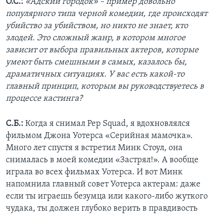
О.С.:
«Адский городок» – пример довольно
популярного типа черной комедии, где происходят
убийство за убийством, но никто не знает, кто
злодей. Это сложный жанр, в котором многое
зависит от выбора правильных актеров, которые
умеют быть смешными в самых, казалось бы,
драматичных ситуациях. У вас есть какой-то
главный принцип, которым вы руководствуетесь в
процессе кастинга?
С.Б.:
Когда я снимал Pep Squad, я вдохновлялся
фильмом Джона Уотерса «Серийная мамочка».
Много лет спустя я встретил Минк Стоул, она
снималась в моей комедии «Застрял!». А вообще
играла во всех фильмах Уотерса. И вот Минк
напомнила главный совет Уотерса актерам: даже
если ты играешь безумца или какого-либо жуткого
чудака, ты должен глубоко верить в правдивость