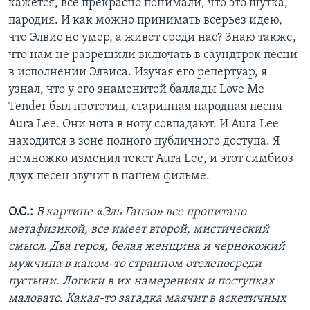
кажется, все прекрасно понимали, что это шутка,
пародия. И как можно принимать всерьез идею,
что Элвис не умер, а живет среди нас? Знаю также,
что нам не разрешили включать в саундтрэк песни
в исполнении Элвиса. Изучая его репертуар, я
узнал, что у его знаменитой баллады Love Me
Tender был прототип, старинная народная песня
Aura Lee. Они нота в ноту совпадают. И Aura Lee
находится в зоне полного публичного доступа. Я
немножко изменил текст Aura Lee, и этот симбиоз
двух песен звучит в нашем фильме.
О.С.:
В картине «Эль Ганзо» все пропитано
метафизикой, все имеет второй, мистический
смысл. Два героя, белая женщина и чернокожий
мужчина в каком-то странном отелепосреди
пустыни. Логики в их намерениях и поступках
маловато. Какая-то загадка маячит в аскетичных