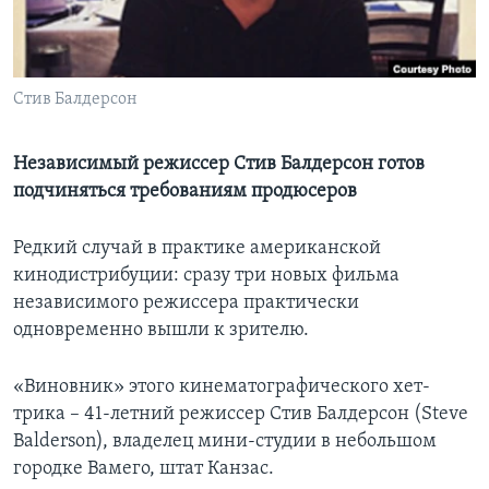
Learning English
СОЦИАЛЬНЫЕ СЕТИ
Стив Балдерсон
Независимый режиссер Стив Балдерсон готов
подчиняться требованиям продюсеров
Языки
Редкий случай в практике американской
кинодистрибуции: сразу три новых фильма
независимого режиссера практически
одновременно вышли к зрителю.
«Виновник» этого кинематографического хет-
трика – 41-летний режиссер Стив Балдерсон (Steve
Balderson), владелец мини-студии в небольшом
городке Вамего, штат Канзас.