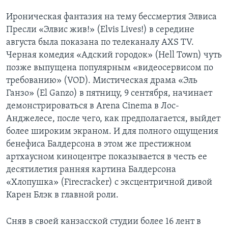
Ироническая фантазия на тему бессмертия Элвиса
Пресли «Элвис жив!» (Elvis Lives!) в середине
августа была показана по телеканалу AXS TV.
Черная комедия «Адский городок» (Hell Town) чуть
позже выпущена популярным «видеосервисом по
требованию» (VOD). Мистическая драма «Эль
Ганзо» (El Ganzo) в пятницу, 9 сентября, начинает
демонстрироваться в Arena Cinema в Лос-
Анджелесе, после чего, как предполагается, выйдет
более широким экраном. И для полного ощущения
бенефиса Балдерсона в этом же престижном
артхаусном киноцентре показывается в честь ее
десятилетия ранняя картина Балдерсона
«Хлопушка» (Firecracker) с эксцентричной дивой
Карен Блэк в главной роли.
Сняв в своей канзасской студии более 16 лент в