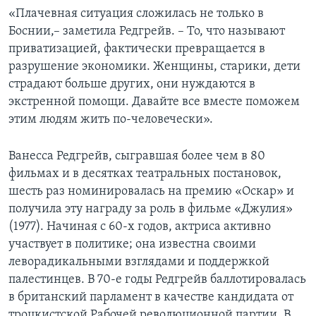
«Плачевная ситуация сложилась не только в
Боснии,– заметила Редгрейв. – То, что называют
приватизацией, фактически превращается в
разрушение экономики. Женщины, старики, дети
страдают больше других, они нуждаются в
экстренной помощи. Давайте все вместе поможем
этим людям жить по-человечески».
Ванесса Редгрейв, сыгравшая более чем в 80
фильмах и в десятках театральных постановок,
шесть раз номинировалась на премию «Оскар» и
получила эту награду за роль в фильме «Джулия»
(1977). Начиная с 60-х годов, актриса активно
участвует в политике; она известна своими
леворадикальными взглядами и поддержкой
палестинцев. В 70-е годы Редгрейв баллотировалась
в британский парламент в качестве кандидата от
троцкистской Рабочей революционной партии. В