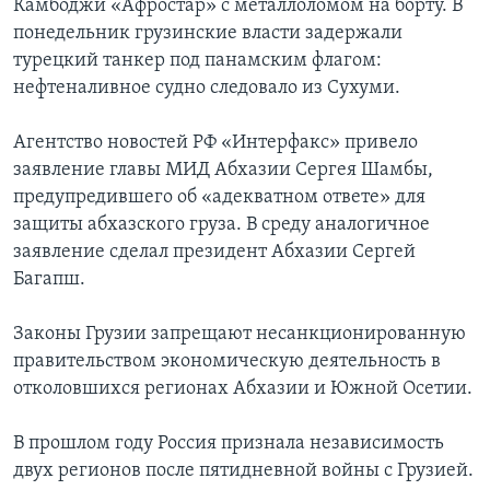
Камбоджи «Афростар» с металлоломом на борту. В
понедельник грузинские власти задержали
Learning English
турецкий танкер под панамским флагом:
нефтеналивное судно следовало из Сухуми.
СОЦИАЛЬНЫЕ СЕТИ
Агентство новостей РФ «Интерфакс» привело
заявление главы МИД Абхазии Сергея Шамбы,
предупредившего об «адекватном ответе» для
Языки
защиты абхазского груза. В среду аналогичное
заявление сделал президент Абхазии Сергей
Багапш.
Законы Грузии запрещают несанкционированную
правительством экономическую деятельность в
отколовшихся регионах Абхазии и Южной Осетии.
В прошлом году Россия признала независимость
двух регионов после пятидневной войны с Грузией.