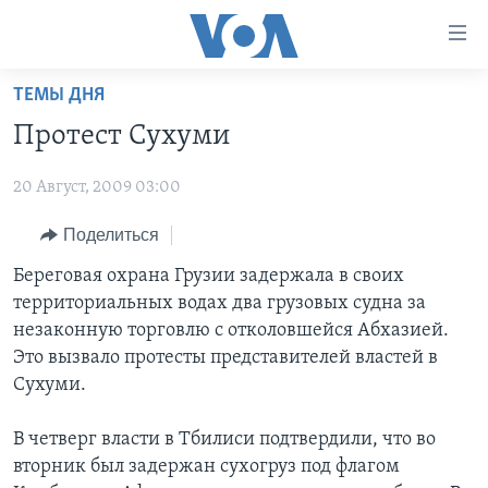
Линки
доступности
Перейти
ТЕМЫ ДНЯ
на
ГЛАВНОЕ
Протест Сухуми
основной
ПРОГРАММЫ
контент
20 Август, 2009 03:00
ПРОЕКТЫ
Перейти
АМЕРИКА
к
ЭКСПЕРТИЗА
Поделиться
НОВОСТИ ЗА МИНУТУ
УЧИМ АНГЛИЙСКИЙ
основной
ИНТЕРВЬЮ
ИТОГИ
НАША АМЕРИКАНСКАЯ ИСТОРИЯ
Береговая охрана Грузии задержала в своих
навигации
территориальных водах два грузовых судна за
Перейти
ФАКТЫ ПРОТИВ ФЕЙКОВ
ПОЧЕМУ ЭТО ВАЖНО?
А КАК В АМЕРИКЕ?
незаконную торговлю с отколовшейся Абхазией.
в
ЗА СВОБОДУ ПРЕССЫ
ДИСКУССИЯ VOA
АРТЕФАКТЫ
Это вызвало протесты представителей властей в
поиск
Сухуми.
УЧИМ АНГЛИЙСКИЙ
ДЕТАЛИ
АМЕРИКАНСКИЕ ГОРОДКИ
ВИДЕО
НЬЮ-ЙОРК NEW YORK
ТЕСТЫ
В четверг власти в Тбилиси подтвердили, что во
вторник был задержан сухогруз под флагом
ПОДПИСКА НА НОВОСТИ
АМЕРИКА. БОЛЬШОЕ ПУТЕШЕСТВИЕ