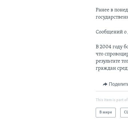
Ранее в поне
государствен
Сообщений о 
В 2004 году 
что спровоци
результате т
граждан сред
Поделит
This item is part of
В мире
С