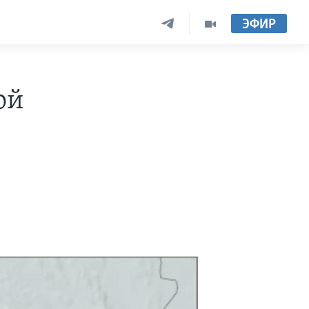
ЭФИР
ой