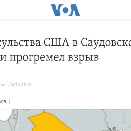
сульства США в Саудовск
и прогремел взрыв
юль, 2016 08:21
ься