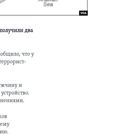
 получили два
общило, что у
террорист-
ужчину и
 устройство.
анениями.
ков
нему
вию.