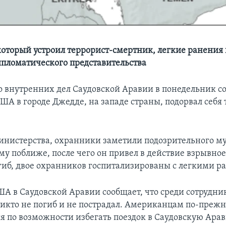
который устроил террорист-смертник, легкие ранения
пломатического представительства
 внутренних дел Саудовской Аравии в понедельник со
ША в городе Джедде, на западе страны, подорвал себя 
нистерства, охранники заметили подозрительного м
у поближе, после чего он привел в действие взрывное
гиб, двое охранников госпитализированы с легкими р
ША в Саудовской Аравии сообщает, что среди сотрудни
никто не погиб и не пострадал. Американцам по-преж
я по возможности избегать поездок в Саудовскую Ара