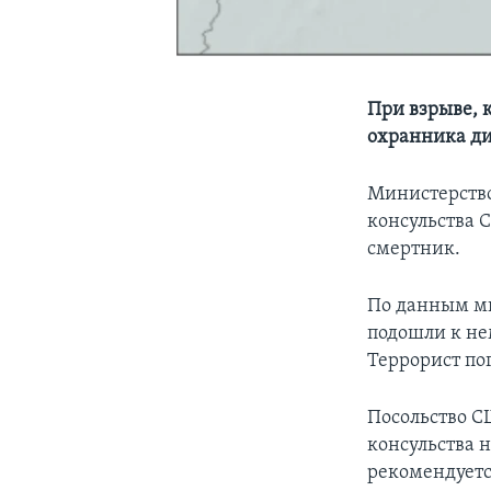
При взрыве, 
охранника ди
Министерство
консульства С
смертник.
По данным ми
подошли к нем
Террорист по
Посольство С
консульства 
рекомендуетс