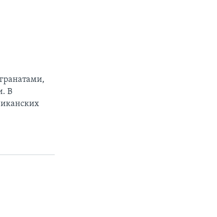
 гранатами,
. В
ериканских