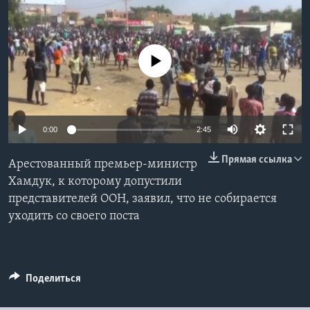
Learning English
No media source currently available
СОЦИАЛЬНЫЕ СЕТИ
Языки
0:00
2:45
Прямая ссылка
Арестованный премьер-министр
Хамдук, к которому допустили
представителей ООН, заявил, что не собирается
уходить со своего поста
Поделиться