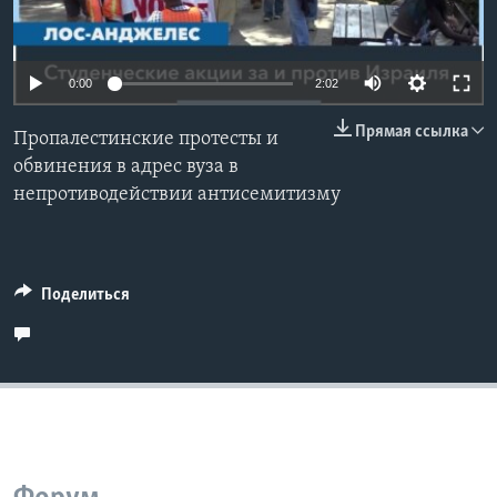
Learning English
0:00
2:02
СОЦИАЛЬНЫЕ СЕТИ
Прямая ссылка
Пропалестинские протесты и
обвинения в адрес вуза в
непротиводействии антисемитизму
Языки
Поделиться