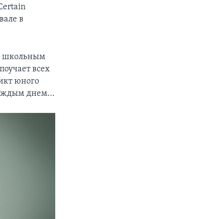
ertain
вале в
 и школьным
поучает всех
ликт юного
аждым днем...