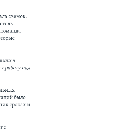
ала съемок.
Гоголь-
 команда –
оторые
вили в
ет работу над
альных
каций было
ших сроках и
т с