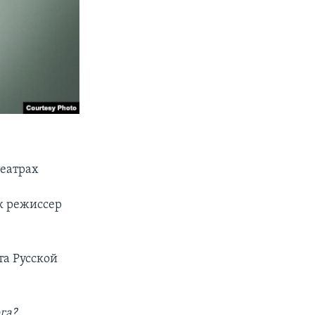
театрах
к режиссер
та Русской
га?