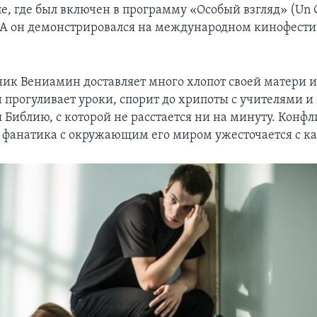
е, где был включен в программу «Особый взгляд» (Un C
ША он демонстрировался на международном кинофести
ик Вениамин доставляет много хлопот своей матери
 прогуливает уроки, спорит до хрипоты с учителями и 
я Библию, с которой не расстается ни на минуту. Конф
 фанатика с окружающим его миром ужесточается с к