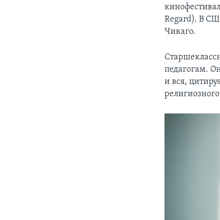
кинофестивал
Regard). В С
Чикаго.
Старшеклассн
педагогам. Он
и вся, цитиру
религиозного