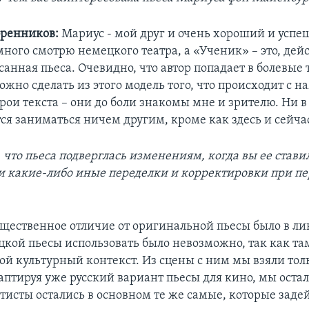
бренников:
Мариус - мой друг и очень хороший и успе
ного смотрю немецкого театра, а «Ученик» – это, дей
анная пьеса. Очевидно, что автор попадает в болевые 
ожно сделать из этого модель того, что происходит с н
ерои текста – они до боли знакомы мне и зрителю. Ни в 
ся заниматься ничем другим, кроме как здесь и сейча
что пьеса подверглась изменениям, когда вы ее ставил
и какие-либо иные переделки и корректировки при пе
щественное отличие от оригинальной пьесы было в ли
цкой пьесы использовать было невозможно, так как та
ой культурный контекст. Из сцены с ним мы взяли тол
аптируя уже русский вариант пьесы для кино, мы остал
ртисты остались в основном те же самые, которые заде