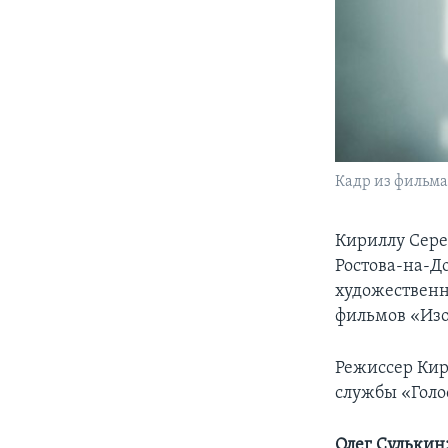
Кадр из фильм
Кириллу Сереб
Ростова-на-До
художественн
фильмов «Изо
Режиссер Кир
службы «Голо
Олег Сулькин