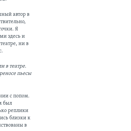
шный автор в
ствительно,
точки. Я
ами здесь и
театре, ни в
с.
и в театре.
реносе пьесы
нии с попом.
м был
ько реплики
ись близки к
йствованы в