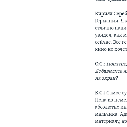
Кирилл Сере
Германии. Я м
отлично напис
увидел, как м
сейчас. Все г
кино не хочет
О.С.:
Понятно, 
Добавились л
на экран?
К.С.:
Самое су
Попа из неме
абсолютно ин
мальчика. Ад
материалу, а