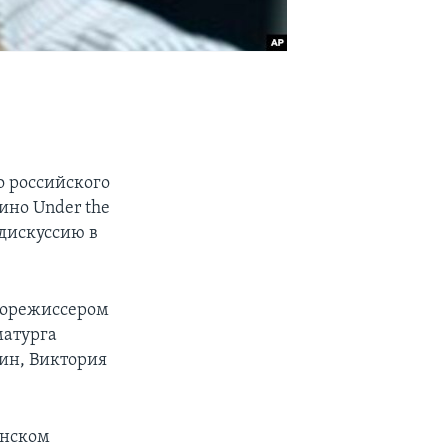
о российского
ино Under the
 дискуссию в
норежиссером
матурга
ин, Виктория
ннском