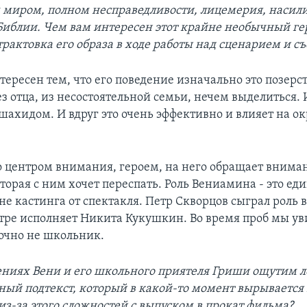
иром, полном несправедливости, лицемерия, насилия
Библии. Чем вам интересен этот крайне необычный ге
трактовка его образа в ходе работы над сценарием и с
тересен тем, что его поведение изначально это позерст
з отца, из несостоятельной семьи, нечем выделиться. 
 шахидом. И вдруг это очень эффективно и влияет на
го центром внимания, героем, на него обращает вним
торая с ним хочет переспать. Роль Вениамина - это ед
не кастинга от спектакля. Петр Скворцов сыграл роль 
атре исполняет Никита Кукушкин. Во время проб мы ув
очно не школьник.
ениях Вени и его школьного приятеля Гриши ощутим 
ный подтекст, который в какой-то момент вырывается
из-за этого сложностей с выпуском в прокат фильма?