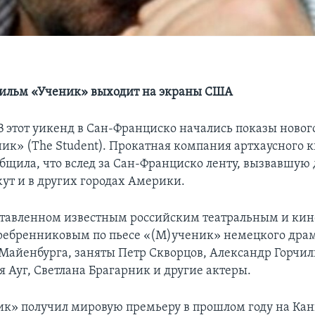
фильм «Ученик» выходит на экраны США
В этот уикенд в Сан-Франциско начались показы новог
ик» (The Student). Прокатная компания артхаусного к
общила, что вслед за Сан-Франциско ленту, вызвавшую
жут и в других городах Америки.
ставленном известным российским театральным и ки
ебренниковым по пьесе «(М)ученик» немецкого дра
Майенбурга, заняты Петр Скворцов, Александр Горчил
я Ауг, Светлана Брагарник и другие актеры.
к» получил мировую премьеру в прошлом году на Ка