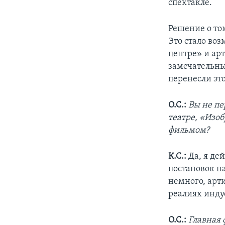
спектакле.
Решение о то
Это стало воз
центре» и ар
замечательны
перенесли это
О.С.:
Вы не пе
театре, «Изоб
фильмом?
К.С.:
Да, я де
постановок н
немного, арт
реалиях индус
О.С.:
Главная 