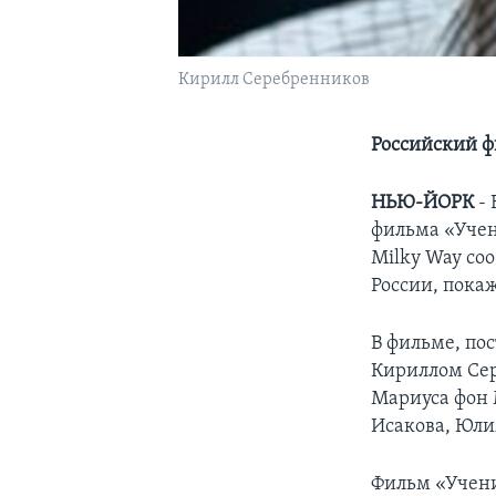
Кирилл Серебренников
Российский 
НЬЮ-ЙОРК
- 
фильма «Учен
Milky Way со
России, пока
В фильме, по
Кириллом Сер
Мариуса фон 
Исакова, Юли
Фильм «Учени