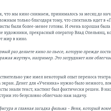
м, что мы кино снимаем, принималось за месяц до нач
можным только благодаря тому, что спектакль идет в «
тисты были более-менее готовы. И очень хорошая была
е художники, прекрасный оператор Влад Опельянц, к
т мир в кино.
рвый раз делаете кино по пьесе, которую прежде поста
ражая жертву», например. Это затрудняет или облегча
йствительно уже имел некоторый опыт переноса театр
а экран. Денег для «Ученика» нужно было немного, ло
исты знали текст, кастинг был фактически решен. В на
трии это безусловно облегчало нам задачу.
фигура и главная загадка фильма – Веня, который воюе