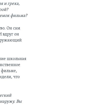
 и греха,
рой?
ъемок фильма?
во. Он сам
И вдруг он
 окружающий
ание школьная
инственное
в фильме,
идели, что
легкий
 наружу. Вы