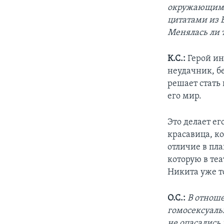
окружающим м
цитатами из 
Менялась ли 
К.С.:
Герой ин
неудачник, бе
решает стать
его мир.
Это делает е
красавица, ко
отличие в пла
которую в те
Никита уже т
О.С.:
В отнош
гомосексуаль
не опасались 