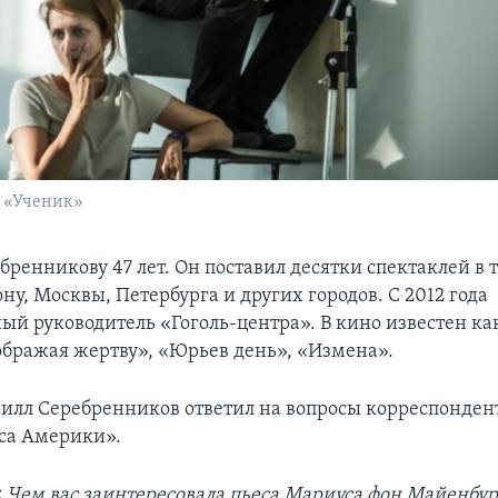
а «Ученик»
ренникову 47 лет. Он поставил десятки спектаклей в 
ну, Москвы, Петербурга и других городов. С 2012 года
ый руководитель «Гоголь-центра». В кино известен ка
бражая жертву», «Юрьев день», «Измена».
илл Серебренников ответил на вопросы корреспонден
са Америки».
:
Чем вас заинтересовала пьеса Мариуса фон Майенбур