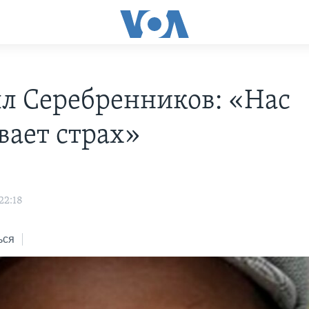
л Серебренников: «Нас
вает страх»
22:18
ься