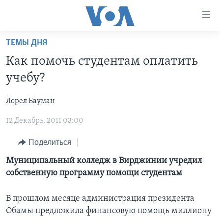
Линки
доступности
Перейти
ТЕМЫ ДНЯ
на
ГЛАВНОЕ
Как помочь студентам оплатить
основной
ПРОГРАММЫ
контент
учебу?
ПРОЕКТЫ
Перейти
АМЕРИКА
к
Лорел Бауман
ЭКСПЕРТИЗА
НОВОСТИ ЗА МИНУТУ
УЧИМ АНГЛИЙСКИЙ
основной
12 Декабрь, 2011 03:00
ИНТЕРВЬЮ
ИТОГИ
НАША АМЕРИКАНСКАЯ ИСТОРИЯ
навигации
Перейти
ФАКТЫ ПРОТИВ ФЕЙКОВ
ПОЧЕМУ ЭТО ВАЖНО?
А КАК В АМЕРИКЕ?
Поделиться
в
ЗА СВОБОДУ ПРЕССЫ
ДИСКУССИЯ VOA
АРТЕФАКТЫ
Муниципальный колледж в Вирджинии учредил
поиск
собственную программу помощи студентам
УЧИМ АНГЛИЙСКИЙ
ДЕТАЛИ
АМЕРИКАНСКИЕ ГОРОДКИ
ВИДЕО
НЬЮ-ЙОРК NEW YORK
ТЕСТЫ
В прошлом месяце администрация президента
Обамы предложила финансовую помощь миллиону
ПОДПИСКА НА НОВОСТИ
АМЕРИКА. БОЛЬШОЕ ПУТЕШЕСТВИЕ