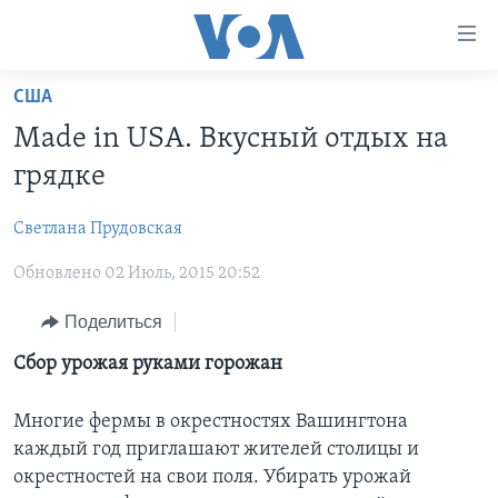
Линки
доступности
Перейти
США
на
ГЛАВНОЕ
Made in USA. Вкусный отдых на
основной
ПРОГРАММЫ
контент
грядке
ПРОЕКТЫ
Перейти
АМЕРИКА
к
Cветлана Прудовская
ЭКСПЕРТИЗА
НОВОСТИ ЗА МИНУТУ
УЧИМ АНГЛИЙСКИЙ
основной
Обновлено 02 Июль, 2015 20:52
ИНТЕРВЬЮ
ИТОГИ
НАША АМЕРИКАНСКАЯ ИСТОРИЯ
навигации
Перейти
ФАКТЫ ПРОТИВ ФЕЙКОВ
ПОЧЕМУ ЭТО ВАЖНО?
А КАК В АМЕРИКЕ?
Поделиться
в
ЗА СВОБОДУ ПРЕССЫ
ДИСКУССИЯ VOA
АРТЕФАКТЫ
Сбор урожая руками горожан
поиск
УЧИМ АНГЛИЙСКИЙ
ДЕТАЛИ
АМЕРИКАНСКИЕ ГОРОДКИ
Многие фермы в окрестностях Вашингтона
ВИДЕО
НЬЮ-ЙОРК NEW YORK
ТЕСТЫ
каждый год приглашают жителей столицы и
окрестностей на свои поля. Убирать урожай
ПОДПИСКА НА НОВОСТИ
АМЕРИКА. БОЛЬШОЕ ПУТЕШЕСТВИЕ