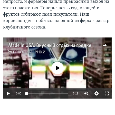
непросто, и фермеры нашли прекрасный выход из
этого положения. Теперь часть ягод, овощей и
Learning English
фруктов собирают сами покупатели. Наш
корреспондент побывал на одной из ферм в разгар
СОЦИАЛЬНЫЕ СЕТИ
клубничного сезона.
Made in USA. Вкусный отдых на грядке
Языки
by
ГОЛОС АМЕРИКИ
No media source currently available
0:00
3:19