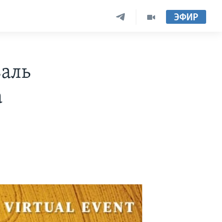
ЭФИР
аль
а