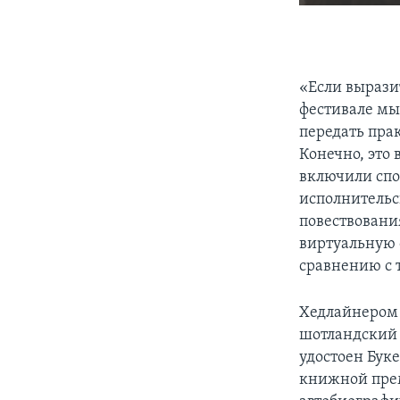
«Если выразит
фестивале мы
передать пра
Конечно, это
включили спо
исполнительс
повествовани
виртуальную с
сравнению с т
Хедлайнером ф
шотландский 
удостоен Бук
книжной прем