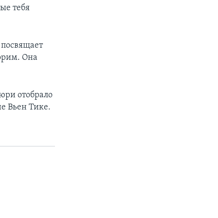
ые тебя
 посвящает
орим. Она
жюри отобрало
е Вьен Тике.