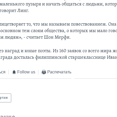
 маленького пузыря и начать общаться с людьми, котор
говорит Линг.
лицетворяет то, что мы называем повествованием. Она
в основном тем слоям общества, о которых мы мало гов
тим людям», - считает Шон Мерфи.
ез наград и юные поэты. Из 160 заявок со всего мира 
награда досталась филиппинской старшекласснице Иван
ься
Follow us
Распечатать
ортаж