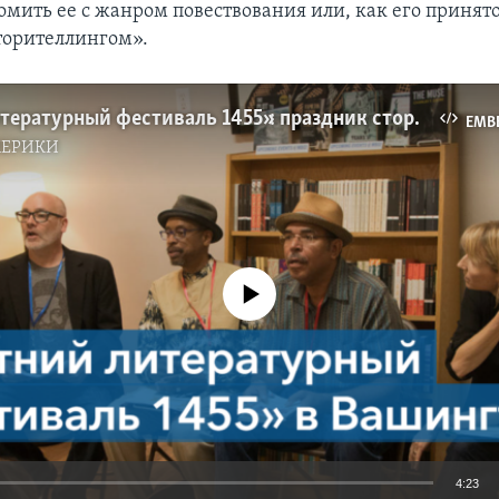
омить ее с жанром повествования или, как его принято
торителлингом».
«Летний литературный фестиваль 1455»: праздник сторителлинга
EMB
МЕРИКИ
No media source currently available
4:23