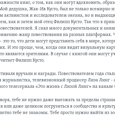
ажности книг, о том, как они могут вдохновить, образ
 Мой дедушка, Жак-Ив Кусто, был не только всемирно 
м активистом и исследователем океана, но и выдающ
ем, как и затем мой отец Филипп Кусто. Так что я при
повествователей. Я снял много документальных и ан
рименяю жанр повествования на разных платформах. Ч
 это то, что дети могут представить себя в мире, кото
их. И это проще, чем, когда они видят визуальную кар
то являются зрителями. В случае с книгой они могут уч
считает Филипп Кусто.
стиваля вручали и награды. Повествователем года стал
 журналистка, телевизионный продюсер Лиза Линг - 
ого телесериала «Это жизнь с Лизой Линг» на канале
оворя, тебе не нужно даже выезжать за пределы страны
я или даже целиком погрузиться в сообщества и культ
лютно тебе не знакомы. Тебе просто нужно выйти из з