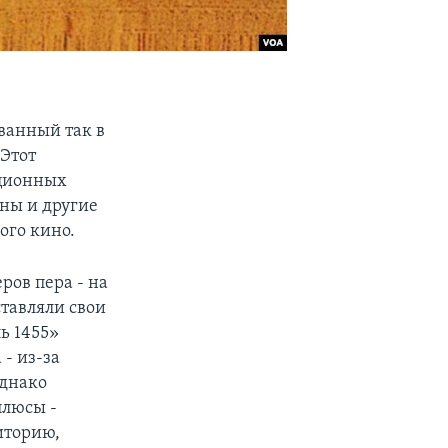
ванный так в
 Этот
иционных
ены и другие
ого кино.
ров пера - на
тавляли свои
ь 1455»
- из-за
Однако
плюсы -
иторию,