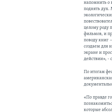
напомнить о в
поднять дух.
экологически
повествовател
целому роду 
фильмов, и п
поводу книг —
создаем для н
экране и прос
действии», - 
По итогам фе
американская
документальн
«По правде г
познакомитьс
которые абсо