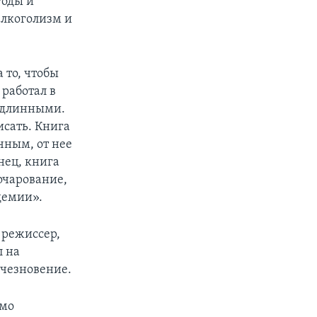
годы и
алкоголизм и
а то, чтобы
 работал в
 длинными.
исать. Книга
чным, от нее
нец, книга
зочарование,
демии».
 режиссер,
л на
счезновение.
имо