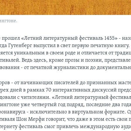
ингтоне.
 прошел «Летний литературный фестиваль 1455» - наз
огда Гутенберг выпустил в свет первую печатную книгу.
ляется уникальным в своем роде и отличается от трад
ивалей. Ведь здесь, кроме прозы и поэзии, представл
вования - от печатной журналистики до документальн
торов - от начинающих писателей до признанных масте
рех дней в рамках 70 интерактивных дискуссий предс
едовали с читателями. «Летний литературный фестивал
нгтоне уже четвертый год подряд, последние два года 
онавируса - исключительно в виртуальном формате. 
тиваля Шон Мерфи говорит, что даже в этом есть свои 
тернету фестиваль смог привлечь международную ауд