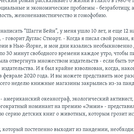
ческий роман рассказывает о жизни в Глазго в 1980-е 
оциальные и экономические проблемы - безработицу, 
ость, женоненавистничество и гомофобию.
 написать “Шагги Бейн”, у меня ушло 10 лет, и еще 12 н
 - говорит Дуглас Стюарт. - Когда я писал свой роман, я
ии в Нью-Йорке, и мои дни казались необыкновенно
по 30 минут свободного времени каждое утро, чтобы п
ыла отвергнута множеством издательств - если быть то
 издательства. И я был крайне взволнован, когда, нако
в феврале 2020 года. И вы можете представить мое ра
 всего неделю книжные магазины закрылись из-за пан
 - американский океанограф, экологический активист,
огократный номинант на премию «Эмми» - представи
ою серию детских книг о животных, которым грозит и
, который постепенно выходит из пандемии, необход