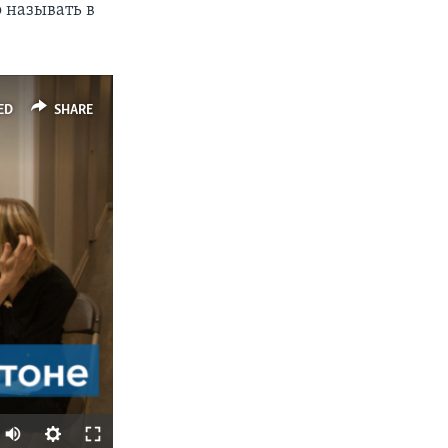
 называть в
ED
SHARE