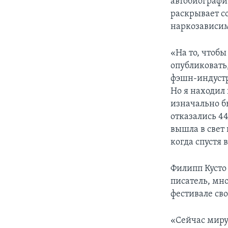
автобиографи
раскрывает с
наркозависим
«На то, чтобы
опубликовать,
фэшн-индустр
Но я находил 
изначально б
отказались 44
вышла в свет 
когда спустя
Филипп Кусто
писатель, мн
фестивале св
«Сейчас миру