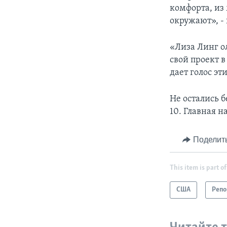
комфорта, из
окружают», - 
«Лиза Линг о
свой проект 
дает голос э
Не остались б
10. Главная 
Поделит
This item is part of
США
Реп