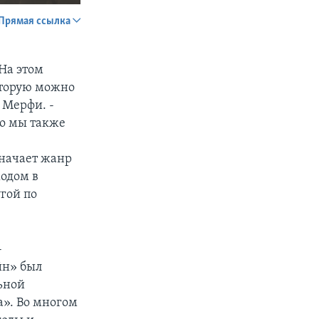
Прямая ссылка
SHARE
 На этом
оторую можно
 Мерфи. -
но мы также
значает жанр
px
width
ходом в
угой по
-
йн» был
ьной
а». Во многом