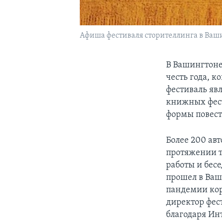
Афиша фестиваля сторителлинга в Ваш
В Вашингтоне
честь года, к
фестиваль яв
книжных фест
формы повест
Более 200 ав
протяжении т
работы и бес
прошел в Ваши
пандемии кор
директор фес
благодаря Ин