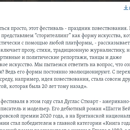
EMBED
ься просто, этот фестиваль - праздник повествования.
 представляем “сторителлинг” как форму искусства, к
ктически с помощью любой платформы, - рассказывает
 включает прозу, стихи, традиционную журналистику, 
ртивные и политические репортажи, танцы и даже
кое искусство. Мы пытаемся ответить на вопрос, что о
я? Ведь его формы постоянно эволюционируют. С пере
реду, например, идея повествования, стала совсем др
ой, которая была 20 лет тому назад».
естиваля в этом году стал Дуглас Стюарт - американо
писатель и модельер. Его дебютный роман «Шагги Бе
еровской премии 2020 года, а на Британской национал
ии стал победителем в главной категории «Книга год