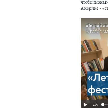
чтобы познак
Америке - «с
by
ГОЛОС А
0:00