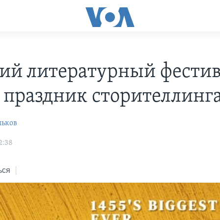
ий литературный фестив
: праздник сторителлинг
льков
2:38
ься