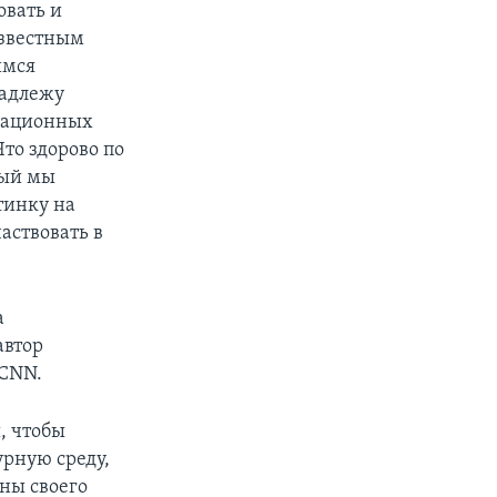
овать и
известным
имся
надлежу
имационных
то здорово по
рый мы
тинку на
аствовать в
а
автор
 CNN.
, чтобы
урную среду,
оны своего