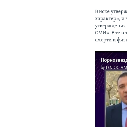
В иске утвер
характер», и 
утверждения 
СМИ». В текст
смерти и физ
Порнозвезд
by
ГОЛОС А