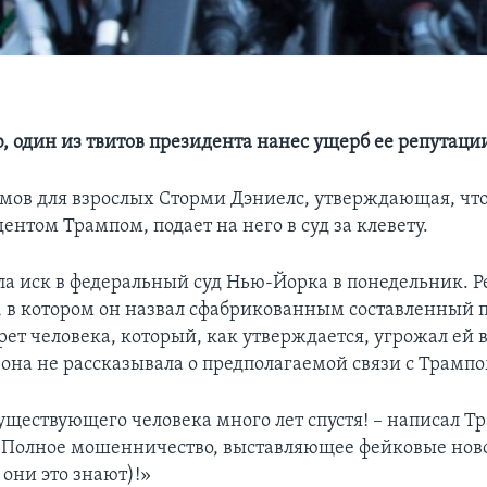
, один из твитов президента нанес ущерб ее репутаци
мов для взрослых Сторми Дэниелс, утверждающая, что
дентом Трампом, подает на него в суд за клевету.
ла иск в федеральный суд Нью-Йорка в понедельник. Ре
, в котором он назвал сфабрикованным составленный 
ет человека, который, как утверждается, угрожал ей в 
 она не рассказывала о предполагаемой связи с Трампо
уществующего человека много лет спустя! – написал Т
– Полное мошенничество, выставляющее фейковые нов
 они это знают)!»