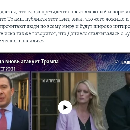
ждается, что слова президента носят «ложный и пороч
что Трамп, публикуя этот твит, знал, что «его ложные 
прочитают люди по всему миру и будут широко цитиро
е иска также говорится, что Дэниелс сталкивалась с «
ического насилия».
а вновь атакует Трампа
EMB
МЕРИКИ
No media source currently available