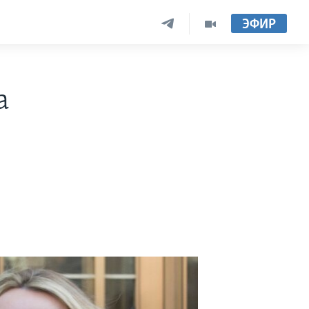
ЭФИР
а