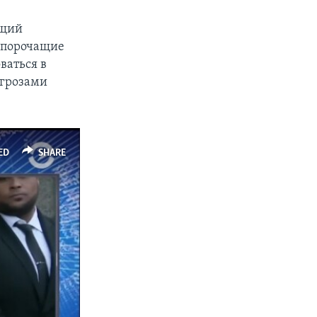
ащий
и порочащие
ваться в
угрозами
ED
SHARE