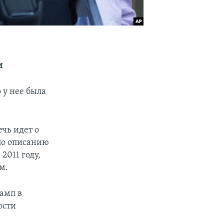
и
 у нее была
чь идет о
по описанию
2011 году,
м.
рамп в
ости