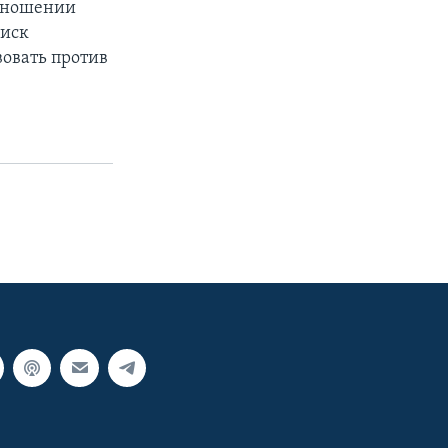
отношении
 иск
вовать против