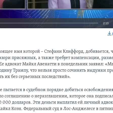
2:13
EMBED
тоящее имя которой – Стефани Клиффорд, добивается, ч
жюри присяжных, а также требует компенсации, разме
 Ее адвокат Майкл Авенатти в понедельник заявил: «М
одину Трампу, что нельзя просто сочинять выдумки про
ть их без серьезных последствий».
е пытается в судебном порядке добиться освобождения
по соглашению о неразглашении, которое она подписал
30 000 долларов. Эти деньги выплатил ей личный адвок
айкл Коэн. Федеральный суд в Лос-Анджелесе в пятни