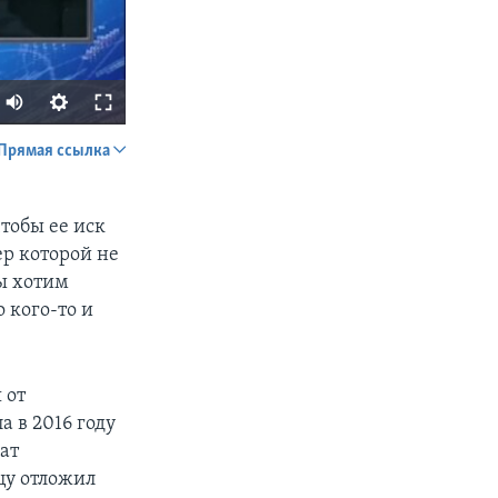
Прямая ссылка
SHARE
тобы ее иск
р которой не
ы хотим
 кого-то и
px
width
 от
а в 2016 году
ат
цу отложил