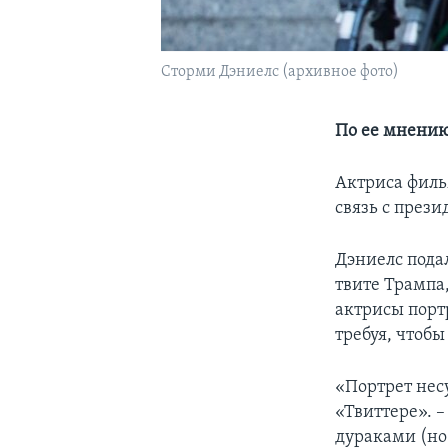
Сторми Дэниелс (архивное фото)
По ее мнению
Актриса филь
связь с прези
Дэниелс пода
твите Трампа
актрисы портр
требуя, чтобы
«Портрет нес
«Твиттере». 
дураками (но