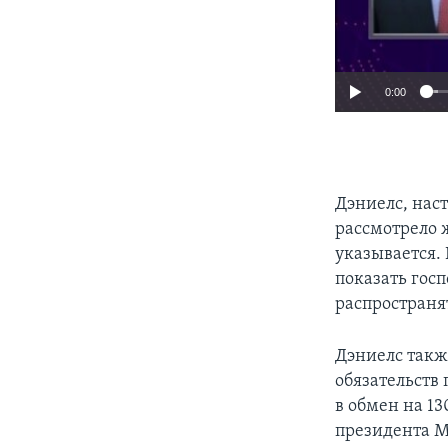
0:00
Дэниелс, нас
рассмотрело 
указывается.
показать госп
распространя
Дэниелс такж
обязательств 
в обмен на 1
президента М