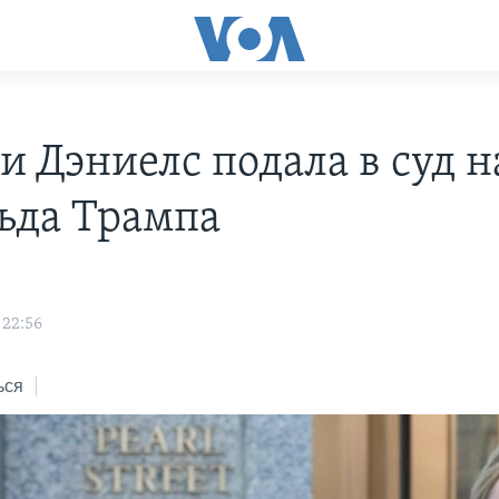
и Дэниелс подала в суд н
ьда Трампа
s
 22:56
ься