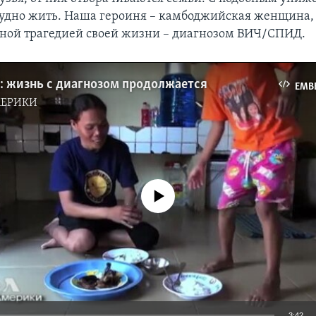
рудно жить. Наша героиня – камбоджийская женщина,
авной трагедией своей жизни – диагнозом ВИЧ/СПИД.
 жизнь с диагнозом продолжается
EMB
МЕРИКИ
No media source currently available
3:42