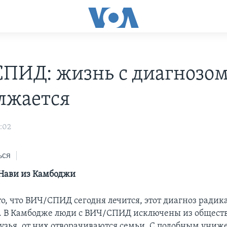
ПИД: жизнь с диагнозо
лжается
7:02
ься
Нави из Камбоджи
то, что ВИЧ/СПИД сегодня лечится, этот диагноз радик
 В Камбодже люди с ВИЧ/СПИД исключены из обществ
узья, от них отворачиваются семьи. С подобным уни