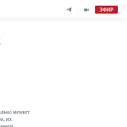
ЭФИР
м
ально меняет
а, их
жением