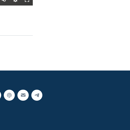
SHARE
px
width