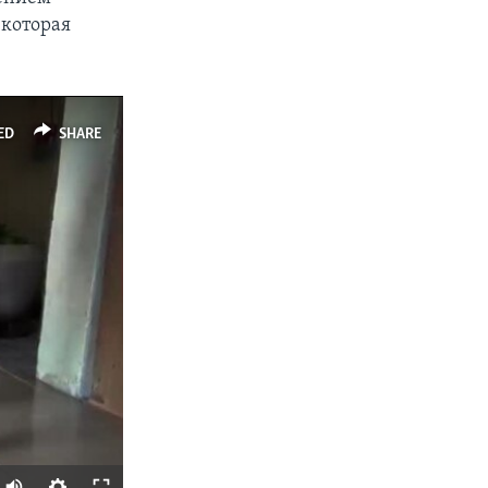
 которая
ED
SHARE