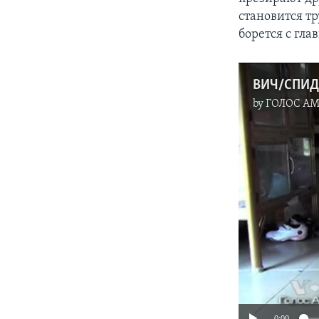
становится т
борется с гл
ВИЧ/СПИД:
by
ГОЛОС А
0:00