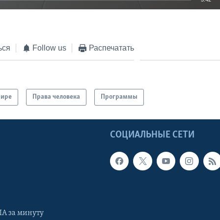
EMBED
ься
Follow us
Распечатать
мире
Права человека
Программы
Ы
СОЦИАЛЬНЫЕ СЕТИ
А за минуту