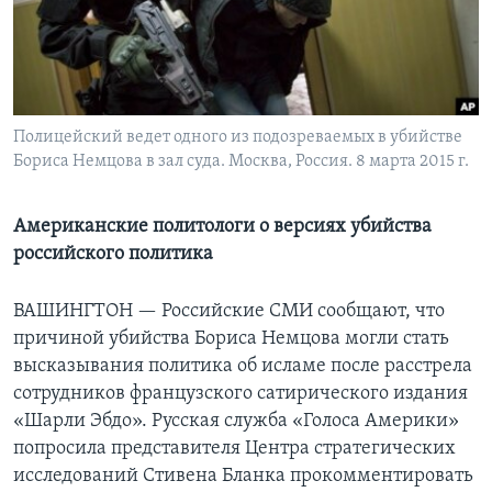
Learning English
СОЦИАЛЬНЫЕ СЕТИ
Полицейский ведет одного из подозреваемых в убийстве
Бориса Немцова в зал суда. Москва, Россия. 8 марта 2015 г.
Языки
Американские политологи о версиях убийства
российского политика
ВАШИНГТОН —
Российские СМИ сообщают, что
причиной убийства Бориса Немцова могли стать
высказывания политика об исламе после расстрела
сотрудников французского сатирического издания
«Шарли Эбдо». Русская служба «Голоса Америки»
попросила представителя Центра стратегических
исследований Стивена Бланка прокомментировать