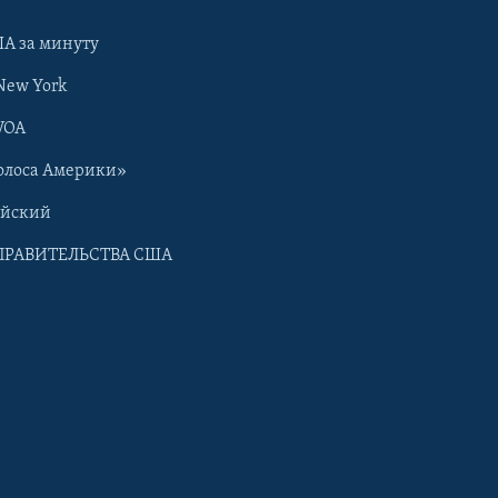
А за минуту
New York
VOA
олоса Америки»
ийский
ПРАВИТЕЛЬСТВА США