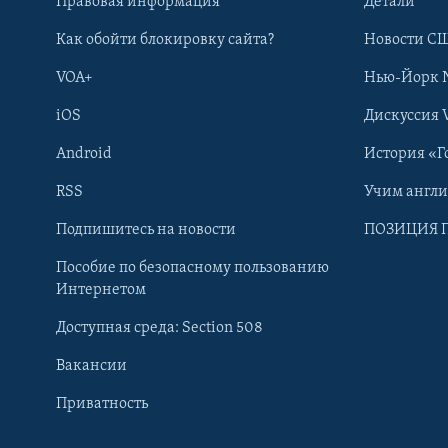
Правовая информация
Детали
Как обойти блокировку сайта?
Новости СШ
VOA+
Нью-Йорк 
iOS
Дискуссия 
Android
История «Г
RSS
Учим англ
Learning English
Подпишитесь на новости
ПОЗИЦИЯ 
Пособие по безопасному пользованию
СОЦИАЛЬНЫЕ СЕТИ
Интернетом
Доступная среда: Section 508
Вакансии
Приватность
Языки