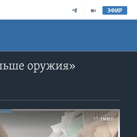
ЭФИР
ольше оружия»
EMBED