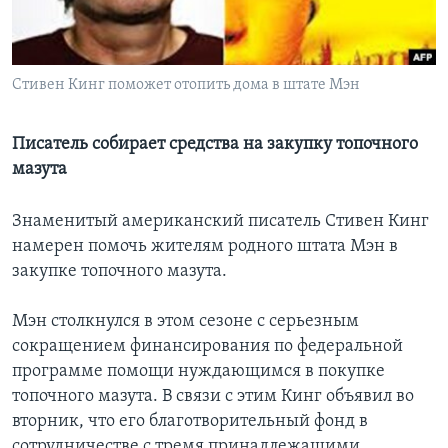
Learning English
Стивен Кинг поможет отопить дома в штате Мэн
СОЦИАЛЬНЫЕ СЕТИ
Писатель собирает средства на закупку топочного
мазута
Языки
Знаменитый американский писатель Стивен Кинг
намерен помочь жителям родного штата Мэн в
закупке топочного мазута.
Мэн столкнулся в этом сезоне с серьезным
сокращением финансирования по федеральной
программе помощи нуждающимся в покупке
топочного мазута. В связи с этим Кинг объявил во
вторник, что его благотворительный фонд в
сотрудничестве с тремя принадлежащими