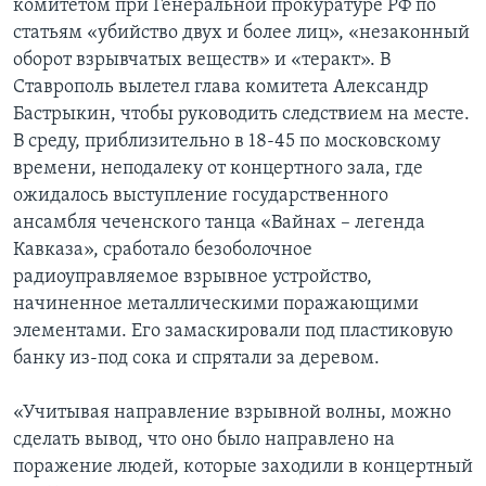
комитетом при Генеральной прокуратуре РФ по
статьям «убийство двух и более лиц», «незаконный
Learning English
оборот взрывчатых веществ» и «теракт». В
Ставрополь вылетел глава комитета Александр
СОЦИАЛЬНЫЕ СЕТИ
Бастрыкин, чтобы руководить следствием на месте.
В среду, приблизительно в 18-45 по московскому
времени, неподалеку от концертного зала, где
ожидалось выступление государственного
Языки
ансамбля чеченского танца «Вайнах – легенда
Кавказа», сработало безоболочное
радиоуправляемое взрывное устройство,
начиненное металлическими поражающими
элементами. Его замаскировали под пластиковую
банку из-под сока и спрятали за деревом.
«Учитывая направление взрывной волны, можно
сделать вывод, что оно было направлено на
поражение людей, которые заходили в концертный