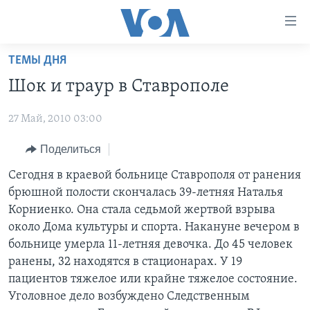
Линки
доступности
Перейти
ТЕМЫ ДНЯ
на
ГЛАВНОЕ
Шок и траур в Ставрополе
основной
ПРОГРАММЫ
контент
27 Май, 2010 03:00
ПРОЕКТЫ
Перейти
АМЕРИКА
к
ЭКСПЕРТИЗА
Поделиться
НОВОСТИ ЗА МИНУТУ
УЧИМ АНГЛИЙСКИЙ
основной
ИНТЕРВЬЮ
ИТОГИ
НАША АМЕРИКАНСКАЯ ИСТОРИЯ
Сегодня в краевой больнице Ставрополя от ранения
навигации
брюшной полости скончалась 39-летняя Наталья
Перейти
ФАКТЫ ПРОТИВ ФЕЙКОВ
ПОЧЕМУ ЭТО ВАЖНО?
А КАК В АМЕРИКЕ?
Корниенко. Она стала седьмой жертвой взрыва
в
ЗА СВОБОДУ ПРЕССЫ
ДИСКУССИЯ VOA
АРТЕФАКТЫ
около Дома культуры и спорта. Накануне вечером в
поиск
больнице умерла 11-летняя девочка. До 45 человек
УЧИМ АНГЛИЙСКИЙ
ДЕТАЛИ
АМЕРИКАНСКИЕ ГОРОДКИ
ранены, 32 находятся в стационарах. У 19
ВИДЕО
НЬЮ-ЙОРК NEW YORK
ТЕСТЫ
пациентов тяжелое или крайне тяжелое состояние.
Уголовное дело возбуждено Следственным
ПОДПИСКА НА НОВОСТИ
АМЕРИКА. БОЛЬШОЕ ПУТЕШЕСТВИЕ