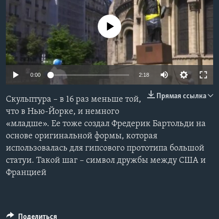
Learning English
No media source currently available
СОЦИАЛЬНЫЕ СЕТИ
0:00
2:18
Языки
Прямая ссылка
Скульптура – в 16 раз меньше той,
что в Нью-Йорке, и немного
«младше». Ее тоже создал Фредерик Бартольди на
основе оригинальной формы, которая
использовалась для гипсового прототипа большой
статуи. Такой шаг – символ дружбы между США и
Францией
Поделиться