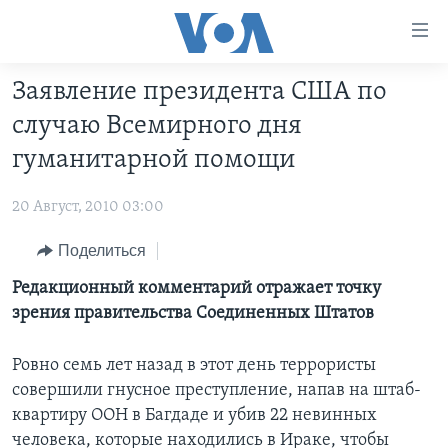
Линки
доступности
Перейти
Заявление президента США по
на
ГЛАВНОЕ
случаю Всемирного дня
основной
ПРОГРАММЫ
контент
гуманитарной помощи
ПРОЕКТЫ
Перейти
АМЕРИКА
к
20 Август, 2010 03:00
ЭКСПЕРТИЗА
НОВОСТИ ЗА МИНУТУ
УЧИМ АНГЛИЙСКИЙ
основной
ИНТЕРВЬЮ
Поделиться
ИТОГИ
НАША АМЕРИКАНСКАЯ ИСТОРИЯ
навигации
Перейти
ФАКТЫ ПРОТИВ ФЕЙКОВ
Редакционный комментарий отражает точку
ПОЧЕМУ ЭТО ВАЖНО?
А КАК В АМЕРИКЕ?
в
зрения правительства Соединенных Штатов
ЗА СВОБОДУ ПРЕССЫ
ДИСКУССИЯ VOA
АРТЕФАКТЫ
поиск
УЧИМ АНГЛИЙСКИЙ
ДЕТАЛИ
АМЕРИКАНСКИЕ ГОРОДКИ
Ровно семь лет назад в этот день террористы
совершили гнусное преступление, напав на штаб-
ВИДЕО
НЬЮ-ЙОРК NEW YORK
ТЕСТЫ
квартиру ООН в Багдаде и убив 22 невинных
ПОДПИСКА НА НОВОСТИ
АМЕРИКА. БОЛЬШОЕ ПУТЕШЕСТВИЕ
человека, которые находились в Ираке, чтобы