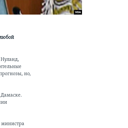
 любой
 Нуланд,
чительные
прогнозы, но,
 Дамаске.
нии
я министра