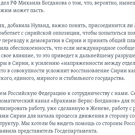
дел РФ Михаила Богданова о том, что, вероятно, нын
жим может пасть.
ях, добавила Нуланд, важно понять, присоединится ли
 работает с сирийской оппозиции, чтобы попытаться по
 переходу к демократии в Сирии и принять общий пла
ила обеспокоенность, что если международное сообще
т свое влияние, то это приведет к дальнейшему разру
ры в Сирии, к усилению «напряженности между отде
то в совокупности усложнит восстановление Сирии ка
ого, единого, мирного и стабильного государства.
м Российскую Федерацию к сотрудничеству с нами. Се
оматический канал «Брахими-Бернс-Богданов» для то
лизировать работу, уже сделанную в Женеве, работу 
ями Сирии для начала процесса движения в сторону с
труктур. Мы хотели бы видеть помощь со стороны Росс
заявила представитель Госдепартамента.