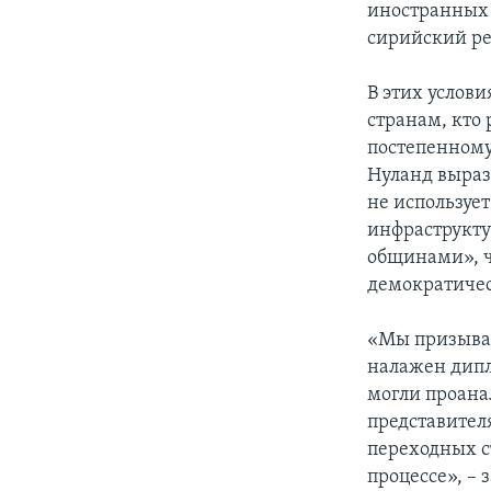
иностранных 
сирийский ре
В этих услови
странам, кто
постепенному
Нуланд выраз
не используе
инфраструкту
общинами», ч
демократическ
«Мы призывае
налажен дипл
могли проана
представител
переходных с
процессе», – 