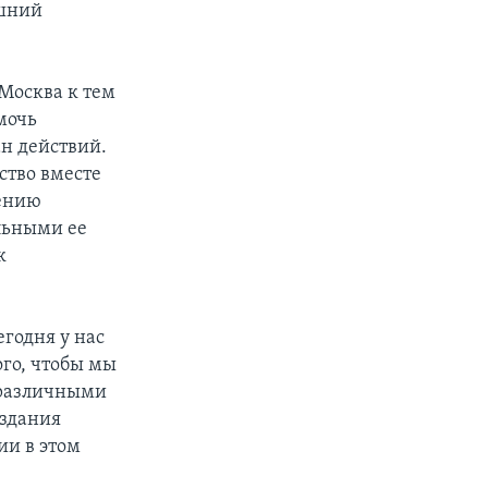
ешний
 Москва к тем
мочь
н действий.
ство вместе
шению
льными ее
к
годня у нас
го, чтобы мы
с различными
оздания
ии в этом