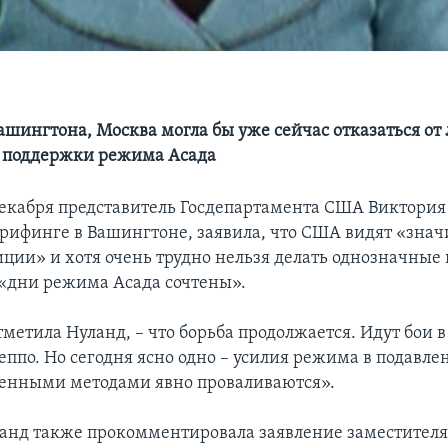
шингтона, Москва могла бы уже сейчас отказаться от
 поддержки режима Асада
 декабря представитель Госдепартамента США Виктория
брифинге в Вашингтоне, заявила, что США видят «зна
иции» и хотя очень трудно нельзя делать однозначные 
, «дни режима Асада сочтены».
метила Нуланд, – что борьба продолжается. Идут бои в
еппо. Но сегодня ясно одно – усилия режима в подавле
енными методами явно проваливаются».
анд также прокомментировала заявление заместител