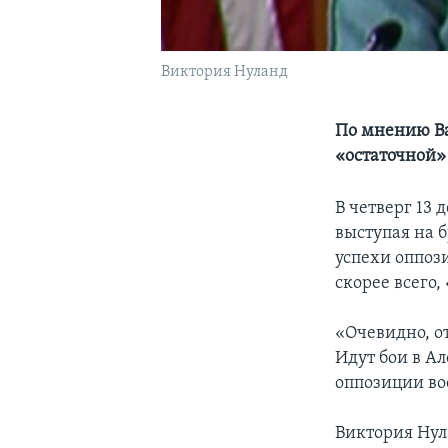
Виктория Нуланд
По мнению Ва
«остаточной»
В четверг 13
выступая на 
успехи оппоз
скорее всего
«Очевидно, от
Идут бои в Ал
оппозиции во
Виктория Нул