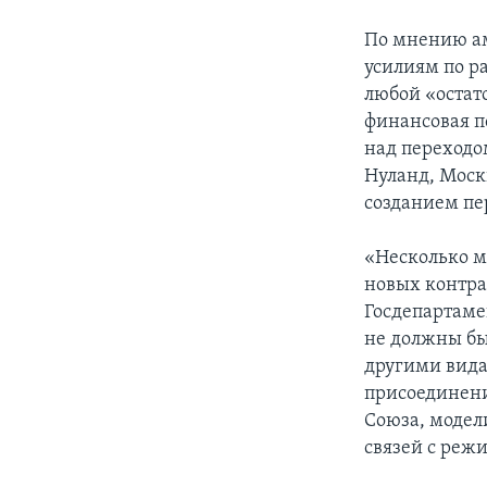
По мнению ам
усилиям по р
любой «остат
финансовая п
над переходом
Нуланд, Моск
созданием пе
«Несколько м
новых контра
Госдепартаме
не должны бы
другими вида
присоединени
Союза, модел
связей с реж