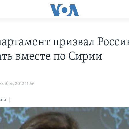
партамент призвал Росс
ать вместе по Сирии
кабрь, 2012 11:56
ься