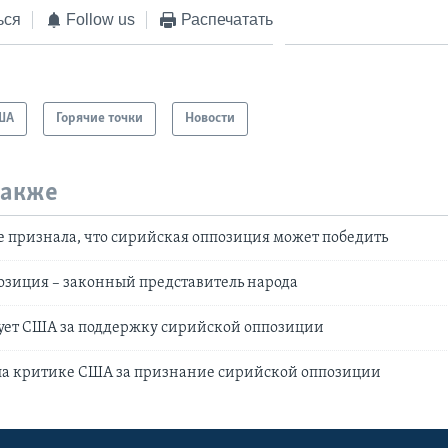
ься
Follow us
Распечатать
ША
Горячие точки
Новости
также
 признала, что сирийская оппозиция может победить
зиция – законный представитель народа
ует США за поддержку сирийской оппозиции
гла критике США за признание сирийской оппозиции