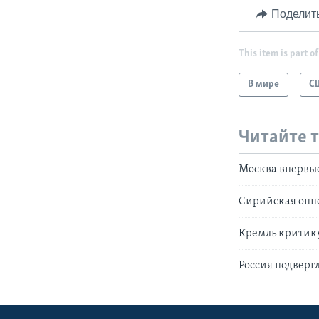
Поделит
This item is part of
В мире
С
Читайте 
Москва впервые
Сирийская оппо
Кремль критик
Россия подвер