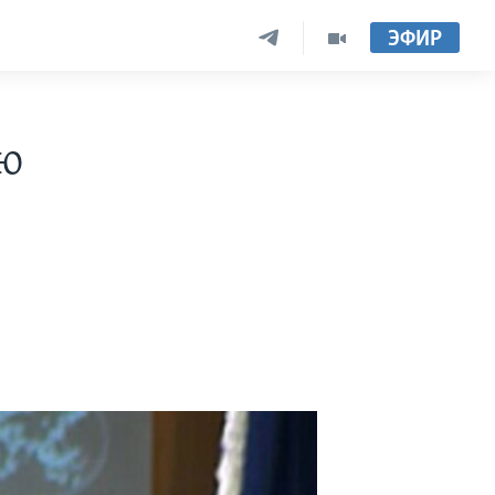
ЭФИР
ию