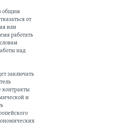
ия общим
тказаться от
ая или
емя работать
 словам
работы над
дет заключать
тель
е контракты
мической и
ть
ропейского
экономических