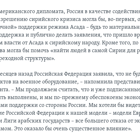
ериканского дипломата, Россия в качестве содейств
азрешению сирийского кризиса могла бы, во-первых, о
очной» поддержки режима Асада – будь то материальн
оддержка и публично делать заявления, что пришло вр
 власти от Асада к сирийскому народу. Кроме того, по
ва могла бы помочь «найти людей в самой Сирии для 
реходной структуры».
есяцев назад Российская Федерация заявила, что не бу
ктов на военное оборудование, – напомнила представи
нта. – Мы продолжаем считать, что и уже подписанны
ть выполнены, и мы по-прежнему обеспокоены эконо
ми поддержки со стороны России. Мы хотели бы виде
е Российской Федерации к нашей модели – модели Ев
и Лиги арабских государств – все большего отказа от 
имом. Это оказало бы очень существенное влияние».