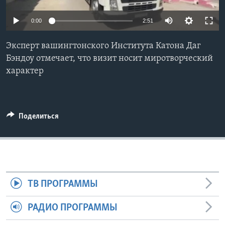
Learning English
0:00
2:51
СОЦИАЛЬНЫЕ СЕТИ
Эксперт вашингтонского Института Катона Даг
Бэндоу отмечает, что визит носит миротворческий
характер
Языки
Поделиться
ТВ ПРОГРАММЫ
РАДИО ПРОГРАММЫ