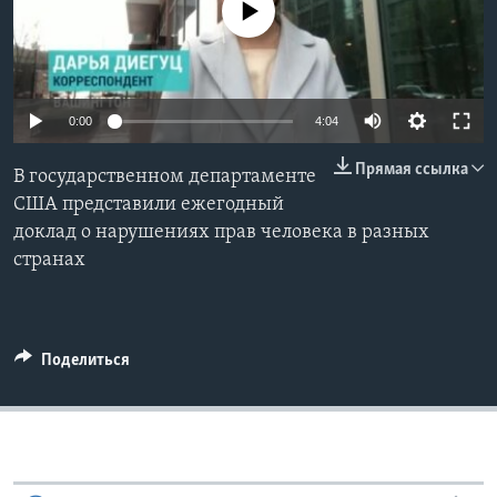
No media source currently available
Learning English
СОЦИАЛЬНЫЕ СЕТИ
0:00
4:04
Прямая ссылка
В государственном департаменте
Языки
США представили ежегодный
доклад о нарушениях прав человека в разных
странах
Поделиться