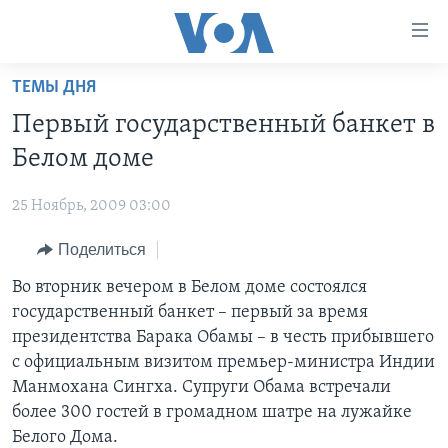
Линки
доступности
Перейти
ТЕМЫ ДНЯ
на
ГЛАВНОЕ
Первый государственный банкет в
основной
ПРОГРАММЫ
контент
Белом доме
ПРОЕКТЫ
Перейти
АМЕРИКА
к
25 Ноябрь, 2009 03:00
ЭКСПЕРТИЗА
НОВОСТИ ЗА МИНУТУ
УЧИМ АНГЛИЙСКИЙ
основной
Поделиться
ИНТЕРВЬЮ
ИТОГИ
НАША АМЕРИКАНСКАЯ ИСТОРИЯ
навигации
Перейти
ФАКТЫ ПРОТИВ ФЕЙКОВ
Во вторник вечером в Белом доме состоялся
ПОЧЕМУ ЭТО ВАЖНО?
А КАК В АМЕРИКЕ?
в
государственный банкет – первый за время
ЗА СВОБОДУ ПРЕССЫ
ДИСКУССИЯ VOA
АРТЕФАКТЫ
поиск
президентства Барака Обамы – в честь прибывшего
УЧИМ АНГЛИЙСКИЙ
ДЕТАЛИ
АМЕРИКАНСКИЕ ГОРОДКИ
с официальным визитом премьер-министра Индии
Манмохана Сингха. Супруги Обама встречали
ВИДЕО
НЬЮ-ЙОРК NEW YORK
ТЕСТЫ
более 300 гостей в громадном шатре на лужайке
ПОДПИСКА НА НОВОСТИ
АМЕРИКА. БОЛЬШОЕ ПУТЕШЕСТВИЕ
Белого Дома.