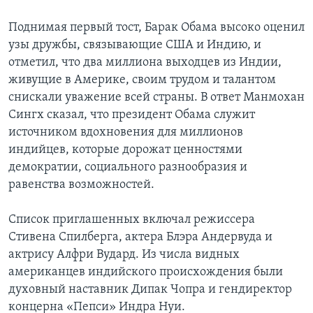
Learning English
Поднимая первый тост, Барак Обама высоко оценил
узы дружбы, связывающие США и Индию, и
отметил, что два миллиона выходцев из Индии,
СОЦИАЛЬНЫЕ СЕТИ
живущие в Америке, своим трудом и талантом
снискали уважение всей страны. В ответ Манмохан
Сингх сказал, что президент Обама служит
Языки
источником вдохновения для миллионов
индийцев, которые дорожат ценностями
демократии, социального разнообразия и
равенства возможностей.
Список приглашенных включал режиссера
Стивена Спилберга, актера Блэра Андервуда и
актрису Алфри Вудард. Из числа видных
американцев индийского происхождения были
духовный наставник Дипак Чопра и гендиректор
концерна «Пепси» Индра Нуи.