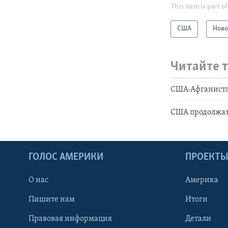
This item is part of
США
Ново
Читайте 
США-Афганистан
CША продолжат 
ГОЛОС АМЕРИКИ
ПРОЕКТ
О нас
Америка
Пишите нам
Итоги
Правовая информация
Детали