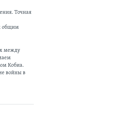
ения. Точная
к общим
ах между
маем
ом Кобиа.
ие войны в