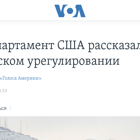
партамент США рассказал
ском урегулировании
 «Голоса Америки»
4:53
ься