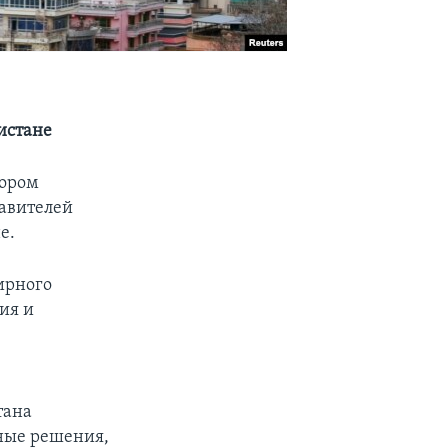
истане
тором
тавителей
е.
ирного
ия и
тана
ные решения,