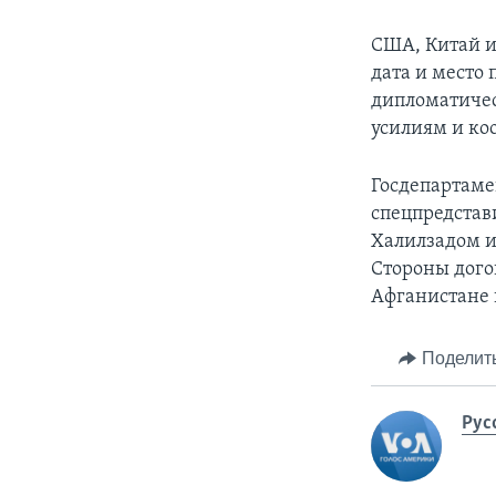
США, Китай и
дата и место
дипломатичес
усилиям и ко
Госдепартаме
спецпредстав
Халилзадом и
Стороны дого
Афганистане 
Поделит
Рус