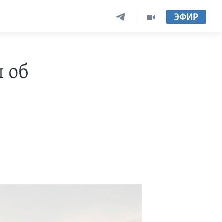
ЭФИР
 об