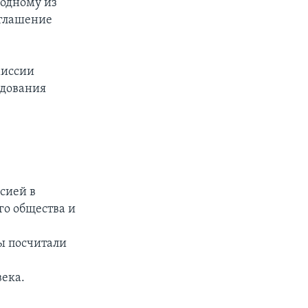
 одному из
иглашение
миссии
едования
ссией в
го общества и
ы посчитали
ека.