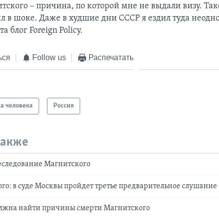
ского – причина, по которой мне не выдали визу. Так
л в шоке. Даже в худшие дни СССР я ездил туда неодно
 блог Foreign Policy.
ься
Follow us
Распечатать
а человека
Россия
также
еследование Магнитского
го: в суде Москвы пройдет третье предварительное слушание
олжна найти причины смерти Магнитского