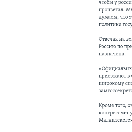
чтобы у росси
процветал. М
думаем, что э
политике госу
Отвечая на в
Россию по пр
назначена.
«Официальные
приезжают в 
широкому спе
замгоссекрет
Кроме того, о
конгрессмену
Магнитского»