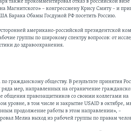
аря также прокомментировал отказ в российской визе
она Магнитского» – конгрессмену Крису Смиту – и пр
ША Барака Обамы Госдумой РФ посетить Россию.
усторонней американо-российской президентской ко
абочие группы по широкому спектру вопросов: от иссл
ктики до здравоохранения.
 по гражданскому обществу. В результате принятия Ро
 ряда мер, направленных на ограничение гражданско
е общения правозащитников со своими коллегами на
м уровне, в том числе и закрытие USAID в октябре, м
зным продолжение работы в этом направлении», –
овал Мелиа выход из рабочей группы по правам челов