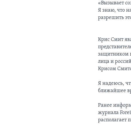
«Вызывает со
Я знаю, что 
разрешить это
Крис Смит яв
представител
защитником п
лица и росси
Крисом Смит
Я надеюсь, чт
ближайшее вр
Ранее информа
журнала Forei
располагает 