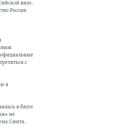
сийской визе.
ство России
ы
ивным
е официальные
третиться с
ию в
илась в блоге
ки» не
ена Смита.