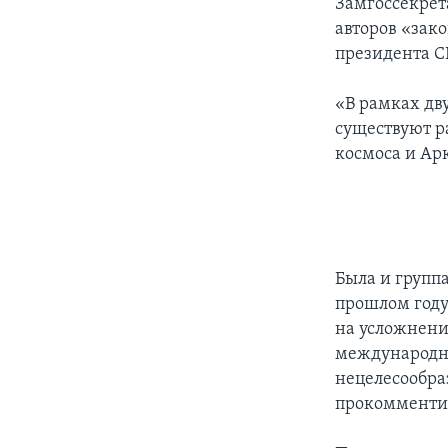
Замгоссекрет
авторов «зак
президента С
«В рамках дв
существуют р
космоса и Ар
Была и группа
прошлом году
на усложнени
международно
нецелесообра
прокомментир