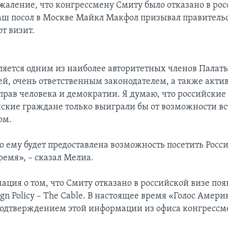
жаление, что конгрессмену Смиту было отказано в рос
наш посол в Москве Майкл Макфол призывал правитель
т визит.
ляется одним из наиболее авторитетных членов Палат
ей, очень ответственным законодателем, а также акт
рав человека и демократии. Я думаю, что российски
йские граждане только выиграли бы от возможности вс
ом.
о ему будет предоставлена возможность посетить Росс
емя», – сказал Мелиа.
ция о том, что Смиту отказано в российской визе появ
gn Policy – The Cable. В настоящее время «Голос Амери
подтверждением этой информации из офиса конгрессм