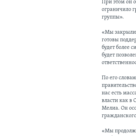
При этом он о
ограничило г
группы».
«Мы закрыли э
готовы подде
будет более 
будет позволе
ответственнос
По его слова
правительств
нас есть мас
власти как в
Мелиа. Он ос
гражданского
«Мы продолжи