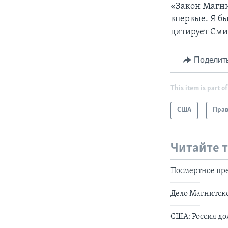
«Закон Магнит
впервые. Я бы
цитирует Смита
Поделит
This item is part of
США
Прав
Читайте 
Посмертное пр
Дело Магнитско
США: Россия д