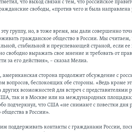
тметил, что выход связан с тем, что российское правит
ражданские свободы, «против чего и была направлена 
ту группу, но, в тоже время, мы дали совершенно точн
рживать гражданское общество в России. Мы считаем, 
сильной, стабильной и преуспевающей страной, если е
но свободно выражать свое мнение и требовать от пра
ти за его действия», – сказал Мелиа.
м, американская сторона продолжит обсуждение с рос
ом вопросов, беспокоящих обе стороны. «Ведь кроме эт
са других возможностей для встреч с представителями 
 США, так и в Москве или на международных площадках
обо подчеркнул, что США «не снимают с повестки дня 
 общества в России».
м поддерживать контакты с гражданами России, пос