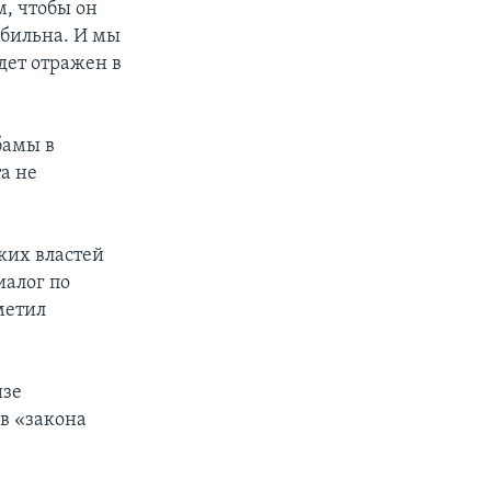
м, чтобы он
абильна. И мы
удет отражен в
бамы в
а не
ких властей
иалог по
метил
изе
в «закона