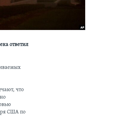
ека ответил
ниваемых
ечают, что
дно
ервью
аря США по