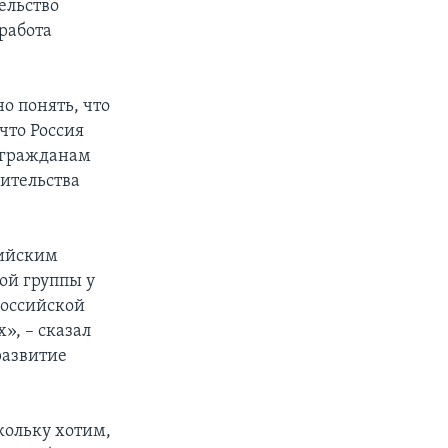
ельство
работа
о понять, что
что Россия
е гражданам
вительства
сийским
ой группы у
российской
», – сказал
развитие
кольку хотим,